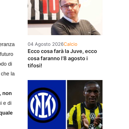
Categorie
04 Agosto 2026
Calcio
peranza
Ecco cosa farà la Juve, ecco
futuro
cosa faranno l’8 agosto i
odo di
tifosi!
 che la
, non
i e di
quale