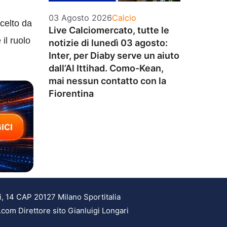
Categorie
03 Agosto 2026
Calcio
scelto da
Live Calciomercato, tutte le
il ruolo
notizie di lunedì 03 agosto:
Inter, per Diaby serve un aiuto
dall’Al Ittihad. Como-Kean,
mai nessun contatto con la
Fiorentina
i, 14 CAP 20127 Milano Sportitalia
.com Direttore sito Gianluigi Longari