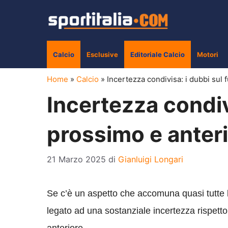
Vai
al
contenuto
Calcio
Esclusive
Editoriale Calcio
Motori
Home
»
Calcio
»
Incertezza condivisa: i dubbi sul 
Incertezza condivi
prossimo e anteri
21 Marzo 2025
di
Gianluigi Longari
Se c’è un aspetto che accomuna quasi tutte l
legato ad una sostanziale incertezza rispetto 