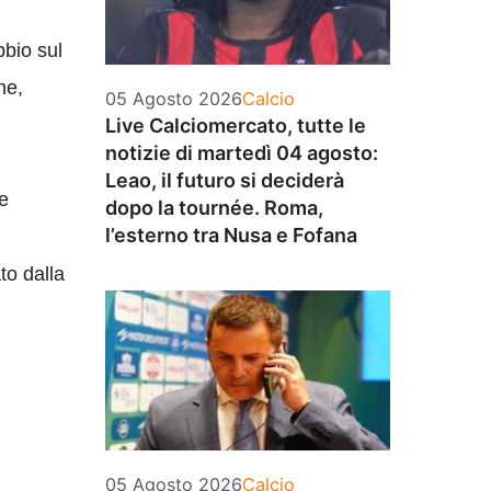
bbio sul
ne,
Categorie
05 Agosto 2026
Calcio
Live Calciomercato, tutte le
notizie di martedì 04 agosto:
Leao, il futuro si deciderà
De
dopo la tournée. Roma,
l’esterno tra Nusa e Fofana
to dalla
Categorie
05 Agosto 2026
Calcio