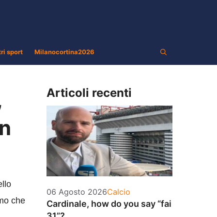
tri sport
Milanocortina2026
Articoli recenti
,
an
llo
Categorie
06 Agosto 2026
Calcio
imo che
Cardinale, how do you say “fai
31”?