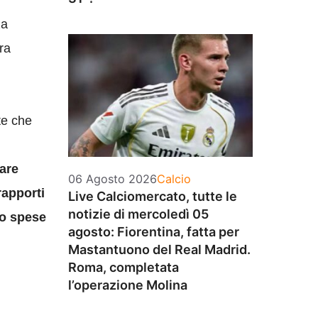
za
ra
te che
zare
Categorie
06 Agosto 2026
Calcio
rapporti
Live Calciomercato, tutte le
notizie di mercoledì 05
no spese
agosto: Fiorentina, fatta per
Mastantuono del Real Madrid.
Roma, completata
l’operazione Molina