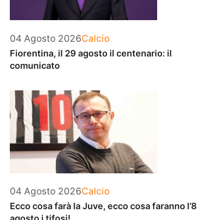
Categorie
04 Agosto 2026
Calcio
Fiorentina, il 29 agosto il centenario: il
comunicato
Categorie
04 Agosto 2026
Calcio
Ecco cosa farà la Juve, ecco cosa faranno l’8
agosto i tifosi!