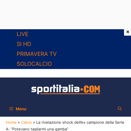
×
Vai
LIVE
al
SI HD
contenuto
PRIMAVERA TV
SOLOCALCIO
Menu
Home
»
Calcio
»
La rivelazione shock dell’ex campione della Serie
A: “Potevano tagliarmi una gamba”