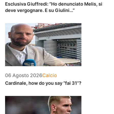
Esclusiva Giuffredi: “Ho denunciato Melis, si
deve vergognare. E su Giulini…”
Categorie
06 Agosto 2026
Calcio
Cardinale, how do you say “fai 31”?