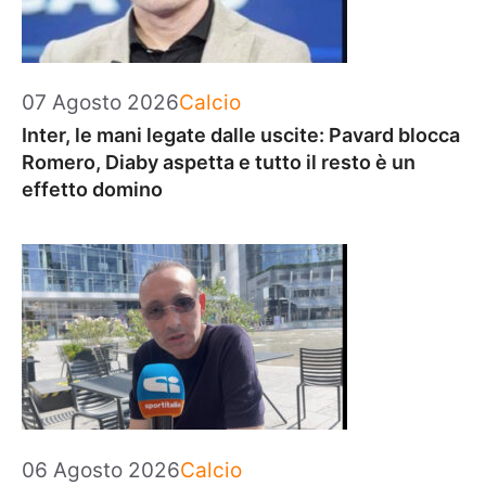
Categorie
07 Agosto 2026
Calcio
Inter, le mani legate dalle uscite: Pavard blocca
Romero, Diaby aspetta e tutto il resto è un
effetto domino
Categorie
06 Agosto 2026
Calcio