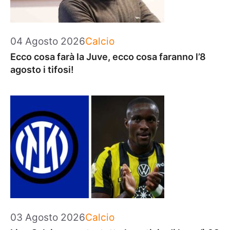
Categorie
04 Agosto 2026
Calcio
Ecco cosa farà la Juve, ecco cosa faranno l’8
agosto i tifosi!
Categorie
03 Agosto 2026
Calcio