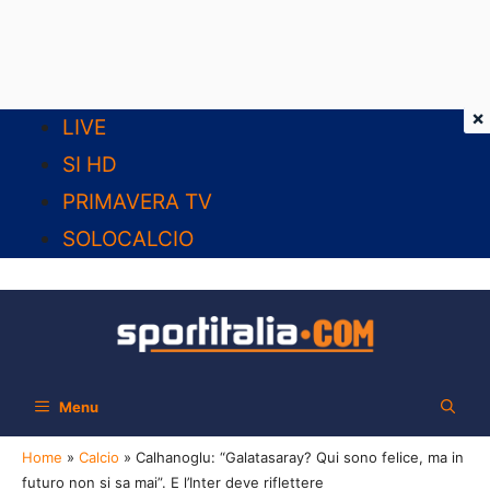
×
Vai
LIVE
al
SI HD
contenuto
PRIMAVERA TV
SOLOCALCIO
Menu
Home
»
Calcio
»
Calhanoglu: “Galatasaray? Qui sono felice, ma in
futuro non si sa mai”. E l’Inter deve riflettere