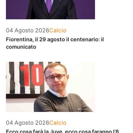
Categorie
04 Agosto 2026
Calcio
Fiorentina, il 29 agosto il centenario: il
comunicato
Categorie
04 Agosto 2026
Calcio
Ecco cosa farà la Juve, ecco cosa faranno l’8