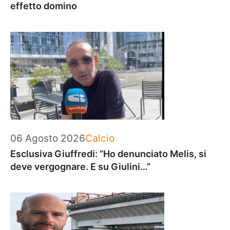
effetto domino
Categorie
06 Agosto 2026
Calcio
Esclusiva Giuffredi: “Ho denunciato Melis, si
deve vergognare. E su Giulini…”