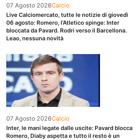
Categorie
07 Agosto 2026
Calcio
Live Calciomercato, tutte le notizie di giovedì
06 agosto: Romero, l’Atletico spinge: Inter
bloccata da Pavard. Rodri verso il Barcellona.
Leao, nessuna novità
Categorie
07 Agosto 2026
Calcio
Inter, le mani legate dalle uscite: Pavard blocca
Romero, Diaby aspetta e tutto il resto è un