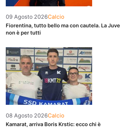
Categorie
09 Agosto 2026
Calcio
Fiorentina, tutto bello ma con cautela. La Juve
non è per tutti
Categorie
08 Agosto 2026
Calcio
Kamarat, arriva Boris Krstic: ecco chi è