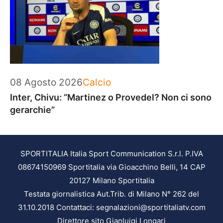
Categorie
08 Agosto 2026
Calcio
Inter, Chivu: “Martinez o Provedel? Non ci sono
gerarchie”
SPORTITALIA Italia Sport Communication S.r.l. P.IVA
08674150969 Sportitalia via Gioacchino Belli, 14 CAP
20127 Milano Sportitalia
Testata giornalistica Aut.Trib. di Milano N° 262 del
31.10.2018 Contattaci: segnalazioni@sportitaliatv.com
Direttore sito Gianluigi Longari