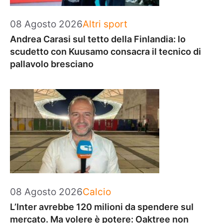
Categorie
08 Agosto 2026
Altri sport
Andrea Carasi sul tetto della Finlandia: lo
scudetto con Kuusamo consacra il tecnico di
pallavolo bresciano
Categorie
08 Agosto 2026
Calcio
L’Inter avrebbe 120 milioni da spendere sul
mercato. Ma volere è potere: Oaktree non