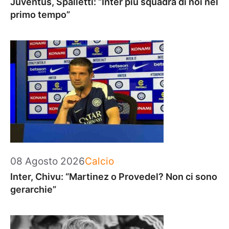
Juventus, Spalletti: “Inter più squadra di noi nel
primo tempo”
Categorie
08 Agosto 2026
Calcio
Inter, Chivu: “Martinez o Provedel? Non ci sono
gerarchie”