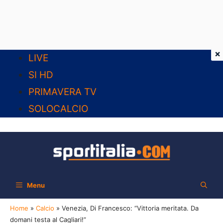
×
Vai
LIVE
al
SI HD
contenuto
PRIMAVERA TV
SOLOCALCIO
Menu
Home
»
Calcio
»
Venezia, Di Francesco: “Vittoria meritata. Da
domani testa al Cagliari!”