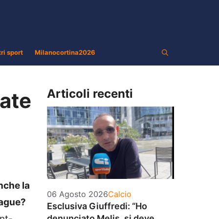
tri sport
Milanocortina2026
Articoli recenti
cate
nche la
Categorie
06 Agosto 2026
Calcio
eague?
Esclusiva Giuffredi: “Ho
nt-
denunciato Melis, si deve