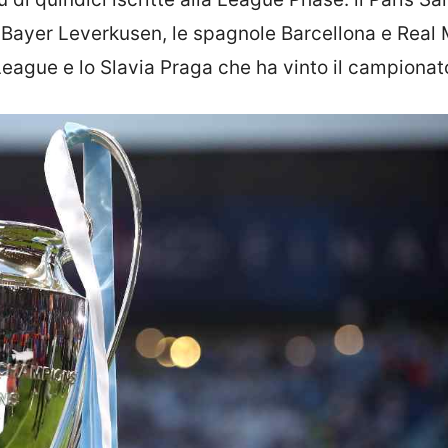
Bayer Leverkusen, le spagnole Barcellona e Real 
 League e lo Slavia Praga che ha vinto il campionat