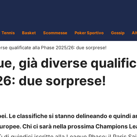
Tennis
Basket
Scommesse
Poker Sportivo
Gossip
Al
se qualificate alla Phase 2025/26: due sorprese!
, già diverse qualifi
26: due sorprese!
ei. Le classifiche si stanno delineando e quindi a
uropee. Chi ci sarà nella prossima Champions L
i quindici iscritte alla League Phase: il Paris Sai