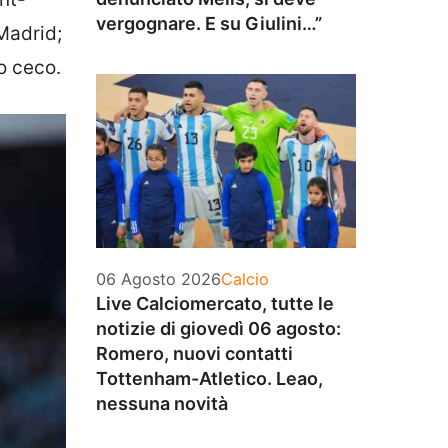
vergognare. E su Giulini…”
Madrid;
o ceco.
Categorie
06 Agosto 2026
Calcio
Live Calciomercato, tutte le
notizie di giovedì 06 agosto:
Romero, nuovi contatti
Tottenham-Atletico. Leao,
nessuna novità