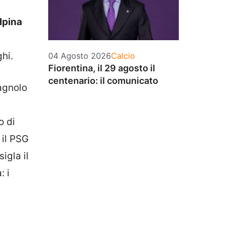
lpina
hi.
Categorie
04 Agosto 2026
Calcio
Fiorentina, il 29 agosto il
centenario: il comunicato
agnolo
o di
 il PSG
igla il
: i