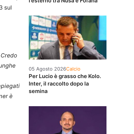
l’esterno tra Nusa e Fofana
3 sul
. Credo
lunghe
Categorie
05 Agosto 2026
Calcio
Per Lucio è grasso che Kolo.
Inter, il raccolto dopo la
mpiegati
semina
mer è