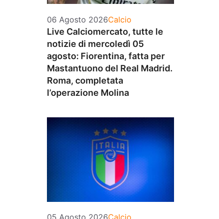
Categorie
06 Agosto 2026
Calcio
Live Calciomercato, tutte le
notizie di mercoledì 05
agosto: Fiorentina, fatta per
Mastantuono del Real Madrid.
Roma, completata
l’operazione Molina
Categorie
05 Agosto 2026
Calcio