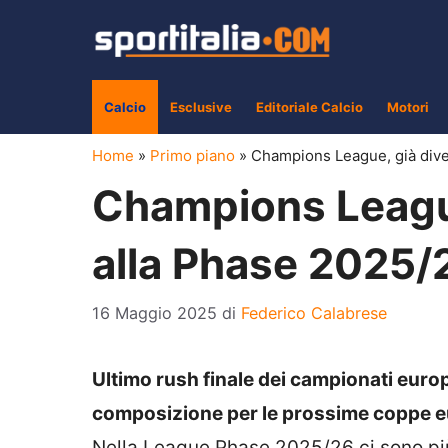
Vai
al
contenuto
Calcio
Esclusive
Editoriale Calcio
Motori
Home
»
Primo piano
»
Champions League, già diver
Champions League
alla Phase 2025/
16 Maggio 2025
di
Federico Calabrese
Ultimo rush finale dei campionati europ
composizione per le prossime coppe e
Nella League Phase 2025/26 ci sono più d