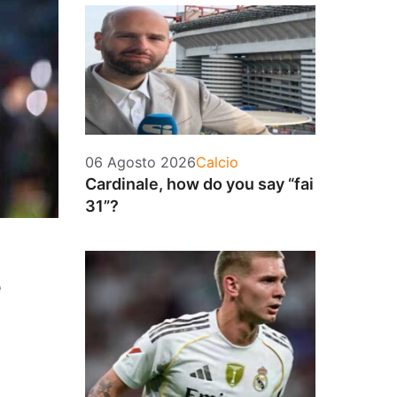
Categorie
06 Agosto 2026
Calcio
Cardinale, how do you say “fai
31”?
e