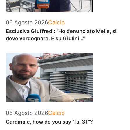
Categorie
06 Agosto 2026
Calcio
Esclusiva Giuffredi: “Ho denunciato Melis, si
deve vergognare. E su Giulini…”
Categorie
06 Agosto 2026
Calcio
Cardinale, how do you say “fai 31”?