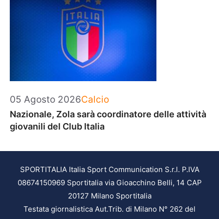
Categorie
05 Agosto 2026
Calcio
Nazionale, Zola sarà coordinatore delle attività
giovanili del Club Italia
SPORTITALIA Italia Sport Communication S.r.l. P.IVA
08674150969 Sportitalia via Gioacchino Belli, 14 CAP
20127 Milano Sportitalia
Testata giornalistica Aut.Trib. di Milano N° 262 del