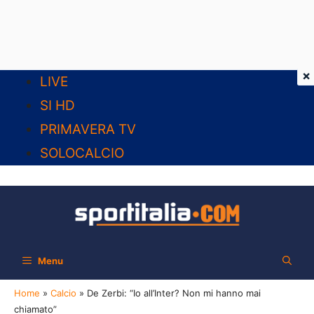
×
Vai
LIVE
al
SI HD
contenuto
PRIMAVERA TV
SOLOCALCIO
Menu
Home
»
Calcio
»
De Zerbi: “Io all’Inter? Non mi hanno mai
chiamato”