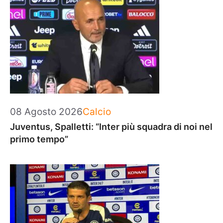
Categorie
08 Agosto 2026
Calcio
Juventus, Spalletti: “Inter più squadra di noi nel
primo tempo”