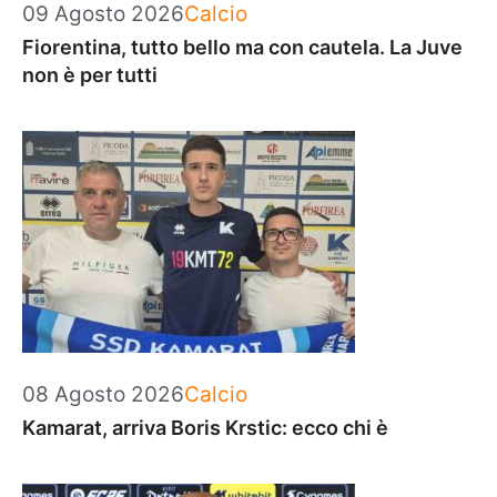
Categorie
09 Agosto 2026
Calcio
Fiorentina, tutto bello ma con cautela. La Juve
non è per tutti
Categorie
08 Agosto 2026
Calcio
Kamarat, arriva Boris Krstic: ecco chi è