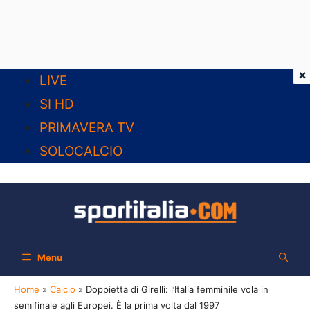
×
Vai
LIVE
al
SI HD
contenuto
PRIMAVERA TV
SOLOCALCIO
Menu
Home
»
Calcio
»
Doppietta di Girelli: l’Italia femminile vola in
semifinale agli Europei. È la prima volta dal 1997