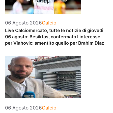
Categorie
06 Agosto 2026
Calcio
Live Calciomercato, tutte le notizie di giovedì
06 agosto: Besiktas, confermato l’interesse
per Vlahovic: smentito quello per Brahim Diaz
Categorie
06 Agosto 2026
Calcio