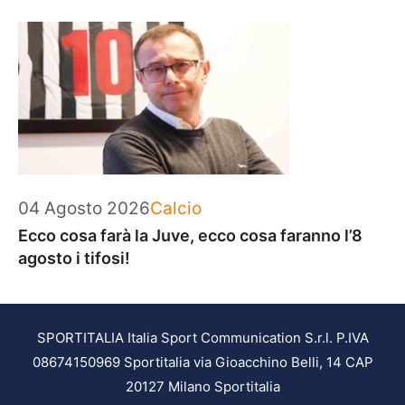
Categorie
04 Agosto 2026
Calcio
Ecco cosa farà la Juve, ecco cosa faranno l’8
agosto i tifosi!
SPORTITALIA Italia Sport Communication S.r.l. P.IVA
08674150969 Sportitalia via Gioacchino Belli, 14 CAP
20127 Milano Sportitalia