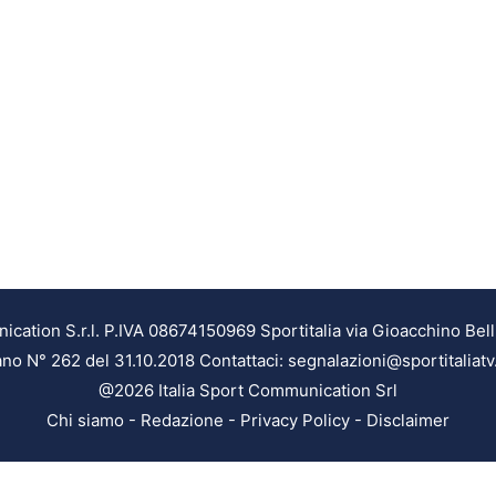
ation S.r.l. P.IVA 08674150969 Sportitalia via Gioacchino Bell
ilano N° 262 del 31.10.2018 Contattaci: segnalazioni@sportitaliatv
@2026 Italia Sport Communication Srl
Chi siamo
-
Redazione
-
Privacy Policy
-
Disclaimer