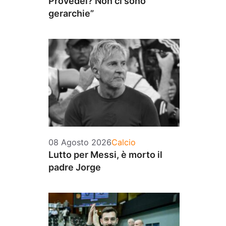
Provedel? Non ci sono
gerarchie”
Categorie
08 Agosto 2026
Calcio
Lutto per Messi, è morto il
padre Jorge