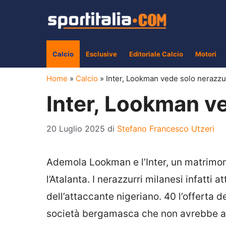
Vai
al
contenuto
Calcio
Esclusive
Editoriale Calcio
Motori
Home
»
Calcio
»
Inter, Lookman vede solo nerazzu
Inter, Lookman v
20 Luglio 2025
di
Stefano Francesco Utzeri
Ademola Lookman e l’Inter, un matrimon
l’Atalanta. I nerazzurri milanesi infatti
dell’attaccante nigeriano. 40 l’offerta de
società bergamasca che non avrebbe alcu