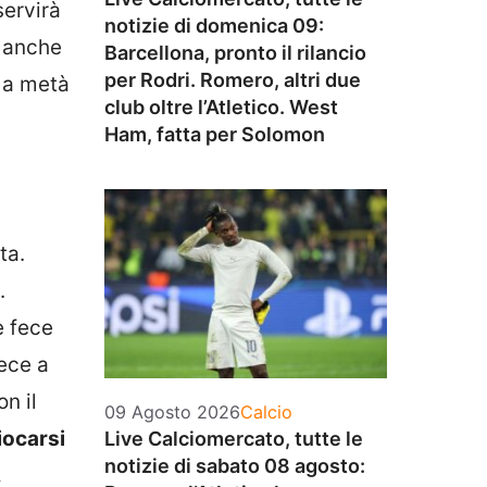
servirà
notizie di domenica 09:
, anche
Barcellona, pronto il rilancio
per Rodri. Romero, altri due
o a metà
club oltre l’Atletico. West
Ham, fatta per Solomon
ta.
.
e fece
ece a
n il
Categorie
09 Agosto 2026
Calcio
giocarsi
Live Calciomercato, tutte le
notizie di sabato 08 agosto:
.