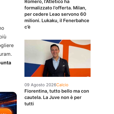
Romero, l’Atletico ha
formalizzato l’offerta. Milan,
per cedere Leao servono 60
milioni. Lukaku, il Fenerbahce
c’è
no
più
ogliere
huram.
punta
Categorie
09 Agosto 2026
Calcio
Fiorentina, tutto bello ma con
cautela. La Juve non è per
tutti