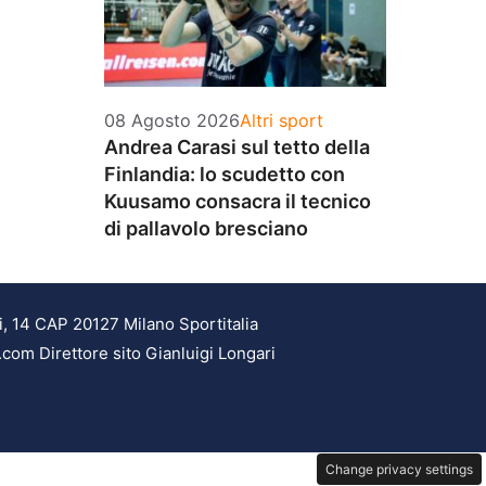
Categorie
08 Agosto 2026
Altri sport
Andrea Carasi sul tetto della
Finlandia: lo scudetto con
Kuusamo consacra il tecnico
di pallavolo bresciano
i, 14 CAP 20127 Milano Sportitalia
.com Direttore sito Gianluigi Longari
Change privacy settings