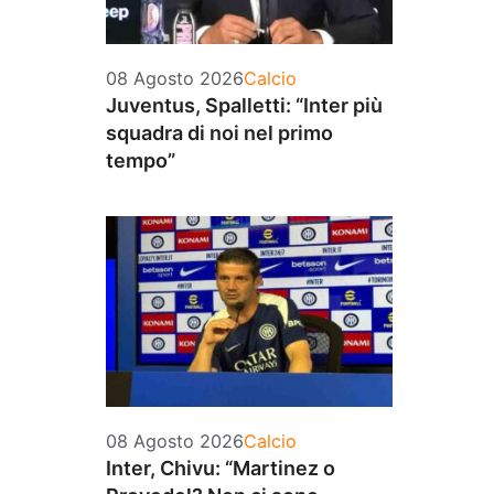
Categorie
08 Agosto 2026
Calcio
Juventus, Spalletti: “Inter più
squadra di noi nel primo
tempo”
Categorie
08 Agosto 2026
Calcio
Inter, Chivu: “Martinez o