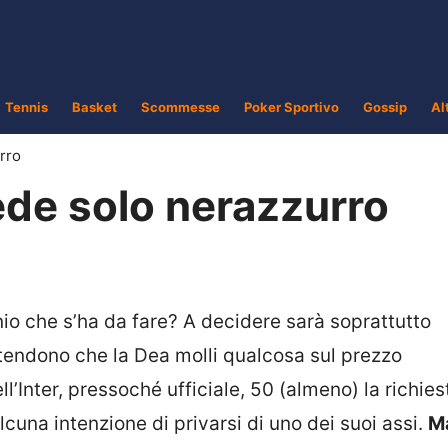
Tennis
Basket
Scommesse
Poker Sportivo
Gossip
Al
rro
ede solo nerazzurro
io che s’ha da fare? A decidere sarà soprattutto
 attendono che la Dea molli qualcosa sul prezzo
ll’Inter, pressoché ufficiale, 50 (almeno) la richies
na intenzione di privarsi di uno dei suoi assi.
M