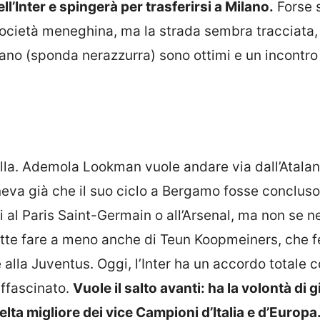
l’Inter e spingerà per trasferirsi a Milano.
Forse 
 società meneghina, ma la strada sembra tracciata
lano (sponda nerazzurra) sono ottimi e un incontr
nella. Ademola Lookman vuole andare via dall’Atalan
teneva già che il suo ciclo a Bergamo fosse concluso
i al Paris Saint-Germain o all’Arsenal, ma non se n
ette fare a meno anche di Teun Koopmeiners, che f
 alla Juventus. Oggi, l’Inter ha un accordo totale co
affascinato.
Vuole il salto avanti: ha la volontà di 
celta migliore dei vice Campioni d’Italia e d’Europa