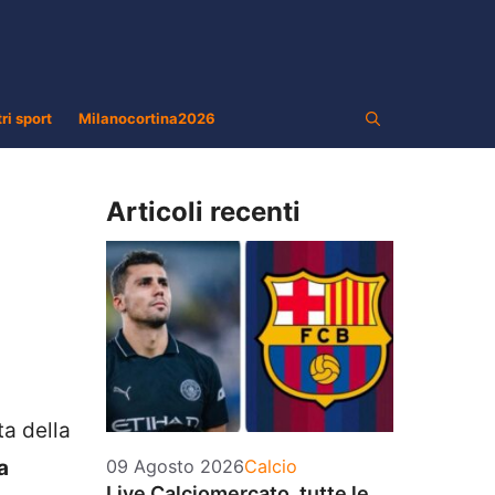
tri sport
Milanocortina2026
Articoli recenti
ta della
Categorie
a
09 Agosto 2026
Calcio
Live Calciomercato, tutte le