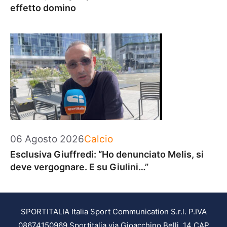
effetto domino
Categorie
06 Agosto 2026
Calcio
Esclusiva Giuffredi: “Ho denunciato Melis, si
deve vergognare. E su Giulini…”
SPORTITALIA Italia Sport Communication S.r.l. P.IVA
08674150969 Sportitalia via Gioacchino Belli, 14 CAP