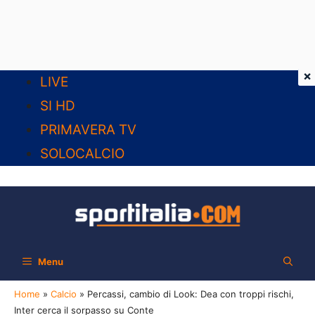
×
Vai
LIVE
al
SI HD
contenuto
PRIMAVERA TV
SOLOCALCIO
Menu
Home
»
Calcio
»
Percassi, cambio di Look: Dea con troppi rischi,
Inter cerca il sorpasso su Conte