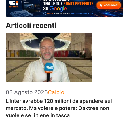
Articoli recenti
Categorie
08 Agosto 2026
Calcio
L’Inter avrebbe 120 milioni da spendere sul
mercato. Ma volere è potere: Oaktree non
vuole e se li tiene in tasca