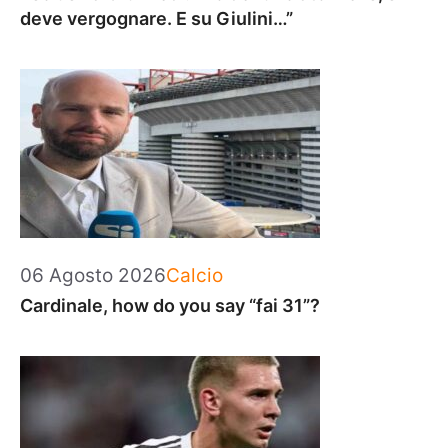
deve vergognare. E su Giulini…”
Categorie
06 Agosto 2026
Calcio
Cardinale, how do you say “fai 31”?