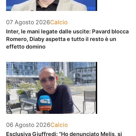
Categorie
07 Agosto 2026
Calcio
Inter, le mani legate dalle uscite: Pavard blocca
Romero, Diaby aspetta e tutto il resto è un
effetto domino
Categorie
06 Agosto 2026
Calcio
Esclusiva Giuffredi: “Ho denunciato Melis, si