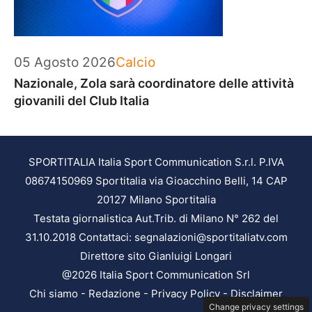
Categorie
05 Agosto 2026
Calcio
Nazionale, Zola sarà coordinatore delle attività
giovanili del Club Italia
SPORTITALIA Italia Sport Communication S.r.l. P.IVA
08674150969 Sportitalia via Gioacchino Belli, 14 CAP
20127 Milano Sportitalia
Testata giornalistica Aut.Trib. di Milano N° 262 del
31.10.2018 Contattaci: segnalazioni@sportitaliatv.com
Direttore sito Gianluigi Longari
@2026 Italia Sport Communication Srl
Chi siamo
-
Redazione
-
Privacy Policy
-
Disclaimer
Change privacy settings