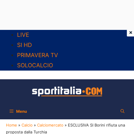
×
Vai
LIVE
al
SI HD
contenuto
PRIMAVERA TV
SOLOCALCIO
Menu
Home
»
Calcio
»
Calciomercato
»
ESCLUSIVA SI Borini rifiuta una
proposta dalla Turchia