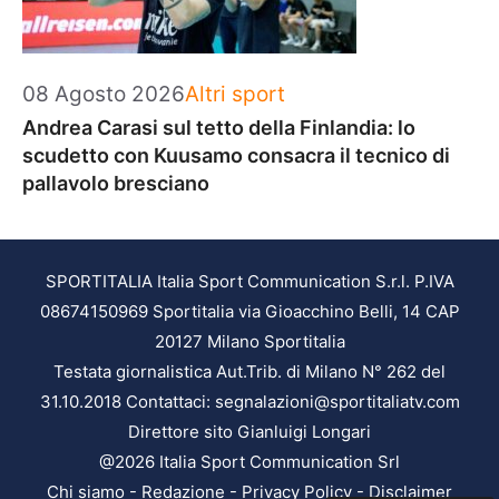
Categorie
08 Agosto 2026
Altri sport
Andrea Carasi sul tetto della Finlandia: lo
scudetto con Kuusamo consacra il tecnico di
pallavolo bresciano
SPORTITALIA Italia Sport Communication S.r.l. P.IVA
08674150969 Sportitalia via Gioacchino Belli, 14 CAP
20127 Milano Sportitalia
Testata giornalistica Aut.Trib. di Milano N° 262 del
31.10.2018 Contattaci: segnalazioni@sportitaliatv.com
Direttore sito Gianluigi Longari
@2026 Italia Sport Communication Srl
Chi siamo
-
Redazione
-
Privacy Policy
-
Disclaimer