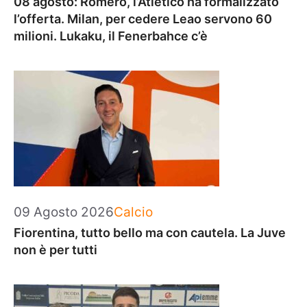
08 agosto: Romero, l’Atletico ha formalizzato
l’offerta. Milan, per cedere Leao servono 60
milioni. Lukaku, il Fenerbahce c’è
Categorie
09 Agosto 2026
Calcio
Fiorentina, tutto bello ma con cautela. La Juve
non è per tutti