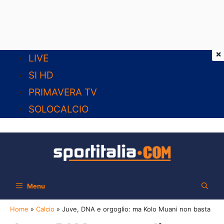
×
Vai
LIVE
al
SI HD
contenuto
PRIMAVERA TV
SOLOCALCIO
Menu
Home
»
Calcio
»
Juve, DNA e orgoglio: ma Kolo Muani non basta