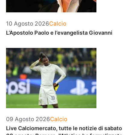
Categorie
10 Agosto 2026
Calcio
L’Apostolo Paolo e l’evangelista Giovanni
Categorie
09 Agosto 2026
Calcio
Live Calciomercato, tutte le notizie di sabato