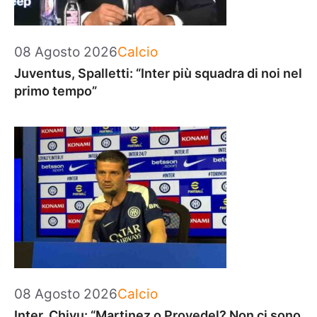
Categorie
08 Agosto 2026
Calcio
Juventus, Spalletti: “Inter più squadra di noi nel
primo tempo”
Categorie
08 Agosto 2026
Calcio
Inter, Chivu: “Martinez o Provedel? Non ci sono