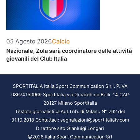
Categorie
05 Agosto 2026
Calcio
Nazionale, Zola sarà coordinatore delle attività
giovanili del Club Italia
SPORTITALIA Italia Sport Communication S.r.l. P.IVA
08674150969 Sportitalia via Gioacchino Belli, 14 CAP
20127 Milano Sportitalia
Testata giornalistica Aut.Trib. di Milano N° 262 del
31.10.2018 Contattaci: segnalazioni@sportitaliatv.com
Direttore sito Gianluigi Longari
@2026 Italia Sport Communication Srl