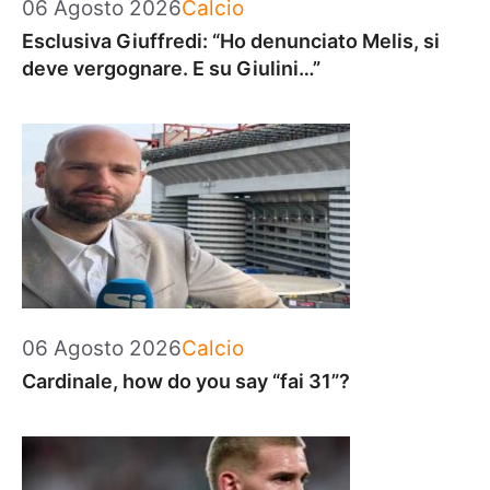
Categorie
06 Agosto 2026
Calcio
Esclusiva Giuffredi: “Ho denunciato Melis, si
deve vergognare. E su Giulini…”
Categorie
06 Agosto 2026
Calcio
Cardinale, how do you say “fai 31”?