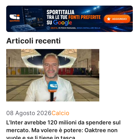
Articoli recenti
Categorie
08 Agosto 2026
Calcio
L’Inter avrebbe 120 milioni da spendere sul
mercato. Ma volere è potere: Oaktree non
vuole e se li tiene in tasca