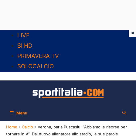
×
Vai
LIVE
al
SI HD
contenuto
PRIMAVERA TV
SOLOCALCIO
Menu
Home
»
Calcio
»
Verona, parla Puscasiu: “Abbiamo le risorse per
tornare in A”. Dal nuovo allenatore allo stadio, le sue parole