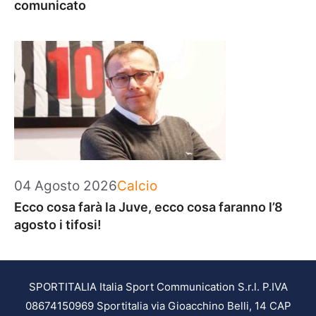
comunicato
Categorie
04 Agosto 2026
Calcio
Ecco cosa farà la Juve, ecco cosa faranno l’8
agosto i tifosi!
SPORTITALIA Italia Sport Communication S.r.l. P.IVA
08674150969 Sportitalia via Gioacchino Belli, 14 CAP