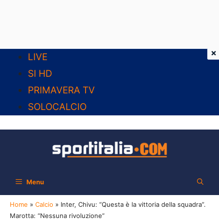
×
Vai
LIVE
al
SI HD
contenuto
PRIMAVERA TV
SOLOCALCIO
Menu
Home
»
Calcio
»
Inter, Chivu: “Questa è la vittoria della squadra”.
Marotta: “Nessuna rivoluzione”