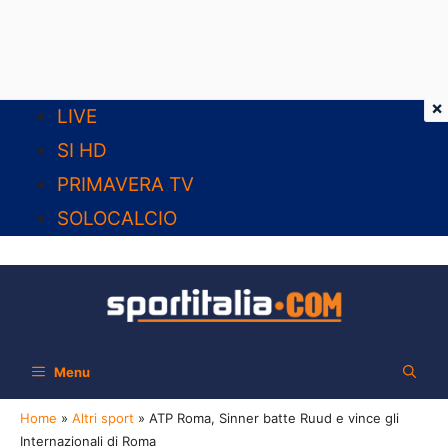
×
Vai
LIVE
al
SI HD
contenuto
PRIMAVERA TV
SOLOCALCIO
Menu
Home
»
Altri sport
»
ATP Roma, Sinner batte Ruud e vince gli
Internazionali di Roma