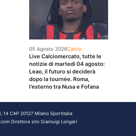
Categorie
05 Agosto 2026
Calcio
Live Calciomercato, tutte le
notizie di martedì 04 agosto:
Leao, il futuro si deciderà
dopo la tournée. Roma,
l’esterno tra Nusa e Fofana
i, 14 CAP 20127 Milano Sportitalia
.com Direttore sito Gianluigi Longari