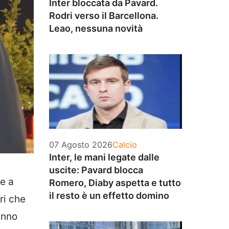
Inter bloccata da Pavard.
Rodri verso il Barcellona.
Leao, nessuna novità
Categorie
07 Agosto 2026
Calcio
Inter, le mani legate dalle
uscite: Pavard blocca
le a
Romero, Diaby aspetta e tutto
il resto è un effetto domino
ri che
anno