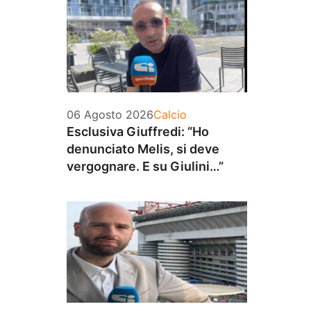
Categorie
06 Agosto 2026
Calcio
Esclusiva Giuffredi: “Ho
denunciato Melis, si deve
vergognare. E su Giulini…”