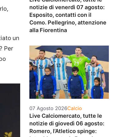
notizie di venerdì 07 agosto:
rlo,
Esposito, contatti con il
Como. Pellegrino, attenzione
alla Fiorentina
ziato un
? Per
opo
Categorie
07 Agosto 2026
Calcio
Live Calciomercato, tutte le
notizie di giovedì 06 agosto:
Romero, l’Atletico spinge: