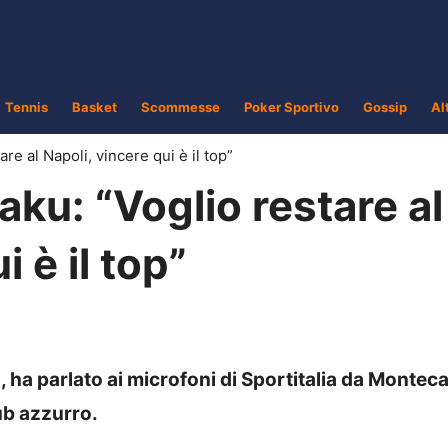
Tennis
Basket
Scommesse
Poker Sportivo
Gossip
Al
e al Napoli, vincere qui è il top”
ku: “Voglio restare al
 è il top”
 ha parlato ai microfoni di Sportitalia da Monteca
ub azzurro.