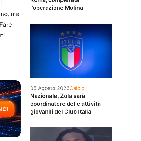
i
l’operazione Molina
nno, ma
Fare
ni
Categorie
05 Agosto 2026
Calcio
Nazionale, Zola sarà
coordinatore delle attività
giovanili del Club Italia