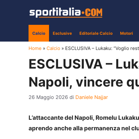
Vai
al
contenuto
Calcio
Esclusive
Editoriale Calcio
Motori
Home
»
Calcio
»
ESCLUSIVA – Lukaku: “Voglio restar
ESCLUSIVA – Luka
Napoli, vincere qui
26 Maggio 2026
di
Daniele Najjar
L’attaccante del Napoli, Romelu Lukaku,
aprendo anche alla permanenza nel cl