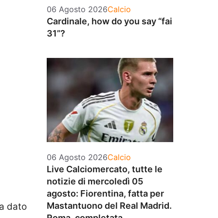
Categorie
06 Agosto 2026
Calcio
Cardinale, how do you say “fai
31”?
Categorie
06 Agosto 2026
Calcio
Live Calciomercato, tutte le
notizie di mercoledì 05
agosto: Fiorentina, fatta per
Mastantuono del Real Madrid.
ha dato
Roma, completata