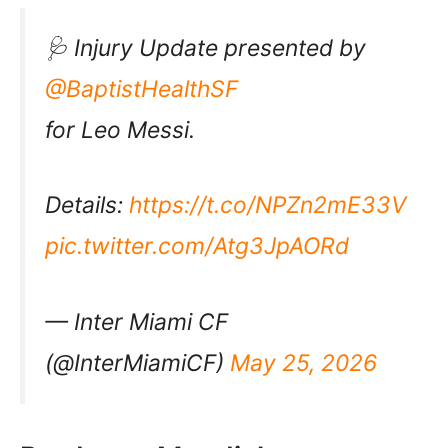
🩺 Injury Update presented by
@BaptistHealthSF
for Leo Messi.
Details:
https://t.co/NPZn2mE33V
pic.twitter.com/Atg3JpAORd
— Inter Miami CF
(@InterMiamiCF)
May 25, 2026