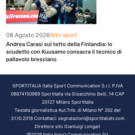
Categorie
08 Agosto 2026
Altri sport
Andrea Carasi sul tetto della Finlandia: lo
scudetto con Kuusamo consacra il tecnico di
pallavolo bresciano
SPORTITALIA Italia Sport Communication S.r.l. P.IVA
08674150969 Sportitalia via Gioacchino Belli, 14 CAP
20127 Milano Sportitalia
Testata giornalistica Aut.Trib. di Milano N° 262 del
31.10.2018 Contattaci: segnalazioni@sportitaliatv.com
Direttore sito Gianluigi Longari
@2026 Italia Sport Communication Srl