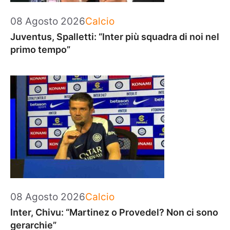
Categorie
08 Agosto 2026
Calcio
Juventus, Spalletti: “Inter più squadra di noi nel
primo tempo”
Categorie
08 Agosto 2026
Calcio
Inter, Chivu: “Martinez o Provedel? Non ci sono
gerarchie”