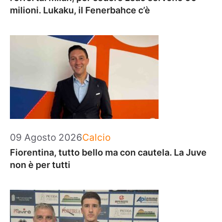
milioni. Lukaku, il Fenerbahce c’è
Categorie
09 Agosto 2026
Calcio
Fiorentina, tutto bello ma con cautela. La Juve
non è per tutti