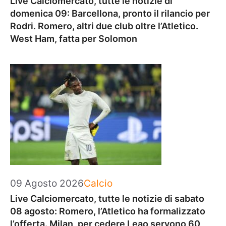
Live Calciomercato, tutte le notizie di
domenica 09: Barcellona, pronto il rilancio per
Rodri. Romero, altri due club oltre l’Atletico.
West Ham, fatta per Solomon
Categorie
09 Agosto 2026
Calcio
Live Calciomercato, tutte le notizie di sabato
08 agosto: Romero, l’Atletico ha formalizzato
l’offerta. Milan, per cedere Leao servono 60