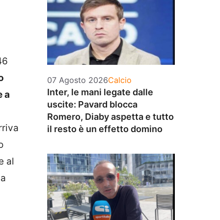
46
o
Categorie
07 Agosto 2026
Calcio
Inter, le mani legate dalle
e a
uscite: Pavard blocca
Romero, Diaby aspetta e tutto
rriva
il resto è un effetto domino
o
e al
la