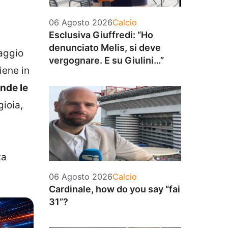
Categorie
06 Agosto 2026
Calcio
Esclusiva Giuffredi: “Ho
denunciato Melis, si deve
saggio
vergognare. E su Giulini…”
iene in
nde le
gioia,
ta
Categorie
06 Agosto 2026
Calcio
Cardinale, how do you say “fai
31”?