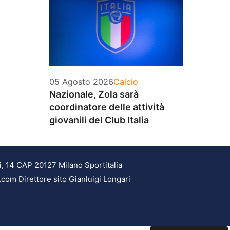
Categorie
05 Agosto 2026
Calcio
Nazionale, Zola sarà
coordinatore delle attività
giovanili del Club Italia
i, 14 CAP 20127 Milano Sportitalia
.com Direttore sito Gianluigi Longari