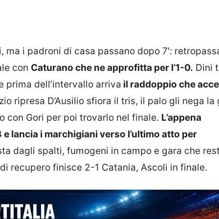
li, ma i padroni di casa passano dopo 7′: retropas
tale con
Caturano che ne approfitta per l’1-0.
Dini t
e prima dell’intervallo arriva
il raddoppio che acce
zio ripresa D’Ausilio sfiora il tris, il palo gli nega la 
o con Gori per poi trovarlo nel finale.
L’appena
e lancia i marchigiani verso l’ultimo atto per
sta dagli spalti, fumogeni in campo e gara che res
i recupero finisce 2-1 Catania, Ascoli in finale.