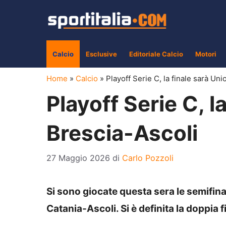
Vai
al
contenuto
Calcio
Esclusive
Editoriale Calcio
Motori
Home
»
Calcio
»
Playoff Serie C, la finale sarà Un
Playoff Serie C, l
Brescia-Ascoli
27 Maggio 2026
di
Carlo Pozzoli
Si sono giocate questa sera le semifinal
Catania-Ascoli. Si è definita la doppia fi