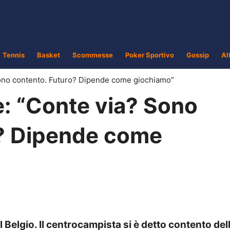
Tennis
Basket
Scommesse
Poker Sportivo
Gossip
Al
Sono contento. Futuro? Dipende come giochiamo”
e: “Conte via? Sono
o? Dipende come
l Belgio. Il centrocampista si è detto contento del