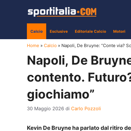
Vai
al
contenuto
Calcio
Esclusive
Editoriale Calcio
Motori
Home
»
Calcio
»
Napoli, De Bruyne: “Conte via? 
Napoli, De Bruyn
contento. Futur
giochiamo”
30 Maggio 2026
di
Carlo Pozzoli
Kevin De Bruyne ha parlato dal ritiro de