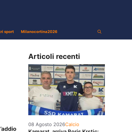
tri sport
Milanocortina2026
Articoli recenti
Categorie
08 Agosto 2026
Calcio
l’addio
Kamarat, arriva Boris Krstic: