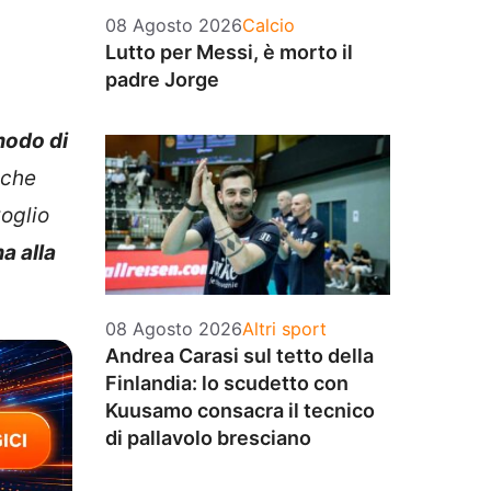
Categorie
08 Agosto 2026
Calcio
Lutto per Messi, è morto il
padre Jorge
modo di
nche
oglio
a alla
Categorie
08 Agosto 2026
Altri sport
Andrea Carasi sul tetto della
Finlandia: lo scudetto con
Kuusamo consacra il tecnico
di pallavolo bresciano