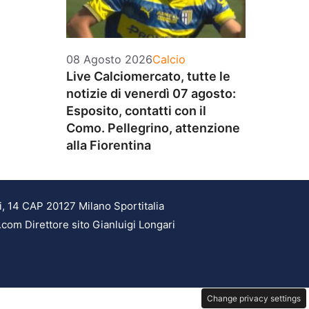
Categorie
08 Agosto 2026
Calcio
Live Calciomercato, tutte le
notizie di venerdì 07 agosto:
Esposito, contatti con il
Como. Pellegrino, attenzione
alla Fiorentina
i, 14 CAP 20127 Milano Sportitalia
.com Direttore sito Gianluigi Longari
Change privacy settings