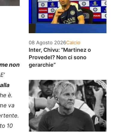
Categorie
08 Agosto 2026
Calcio
Inter, Chivu: “Martinez o
Provedel? Non ci sono
r me non
gerarchie”
E’
alla
che è.
 me va
rtente.
to 10