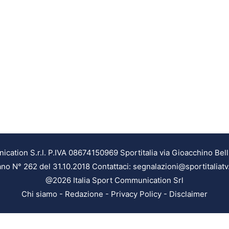
ation S.r.l. P.IVA 08674150969 Sportitalia via Gioacchino Bell
ilano N° 262 del 31.10.2018 Contattaci: segnalazioni@sportitaliatv
@2026 Italia Sport Communication Srl
Chi siamo
-
Redazione
-
Privacy Policy
-
Disclaimer