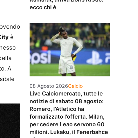
ecco chi è
 dovendo
ity
è
mmesso
della
o. A
sibile
Categorie
08 Agosto 2026
Calcio
Live Calciomercato, tutte le
notizie di sabato 08 agosto:
Romero, l’Atletico ha
formalizzato l’offerta. Milan,
per cedere Leao servono 60
milioni. Lukaku, il Fenerbahce