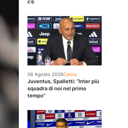
c’è
Categorie
08 Agosto 2026
Calcio
Juventus, Spalletti: “Inter più
squadra di noi nel primo
tempo”