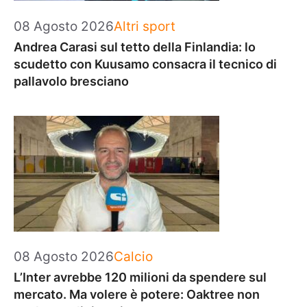
Categorie
08 Agosto 2026
Altri sport
Andrea Carasi sul tetto della Finlandia: lo
scudetto con Kuusamo consacra il tecnico di
pallavolo bresciano
Categorie
08 Agosto 2026
Calcio
L’Inter avrebbe 120 milioni da spendere sul
mercato. Ma volere è potere: Oaktree non