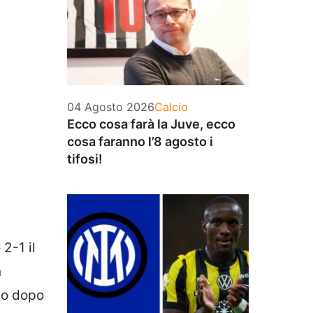
Categorie
04 Agosto 2026
Calcio
Ecco cosa farà la Juve, ecco
cosa faranno l’8 agosto i
tifosi!
2-1 il
n
vo dopo