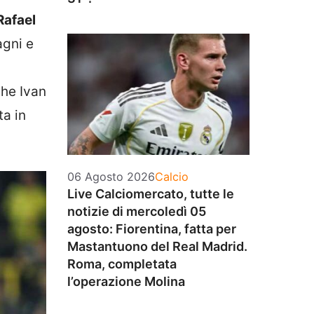
Rafael
agni e
che Ivan
ta in
Categorie
06 Agosto 2026
Calcio
Live Calciomercato, tutte le
notizie di mercoledì 05
agosto: Fiorentina, fatta per
Mastantuono del Real Madrid.
Roma, completata
l’operazione Molina