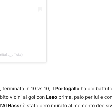
italia_official)
 terminata in 10 vs 10, il
Portogallo
ha poi battuto 
bito vicini al gol con
Leao
prima, palo per lui e co
l’
Al Nassr
è stato però murato al momento decisi