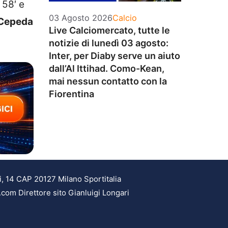
 58′ e
Categorie
03 Agosto 2026
Calcio
Cepeda
Live Calciomercato, tutte le
notizie di lunedì 03 agosto:
Inter, per Diaby serve un aiuto
dall’Al Ittihad. Como-Kean,
mai nessun contatto con la
Fiorentina
i, 14 CAP 20127 Milano Sportitalia
.com Direttore sito Gianluigi Longari