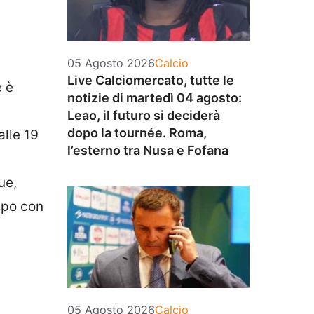
Categorie
05 Agosto 2026
Calcio
Live Calciomercato, tutte le
e è
notizie di martedì 04 agosto:
Leao, il futuro si deciderà
dopo la tournée. Roma,
alle 19
l’esterno tra Nusa e Fofana
ue,
ampo con
Categorie
05 Agosto 2026
Calcio