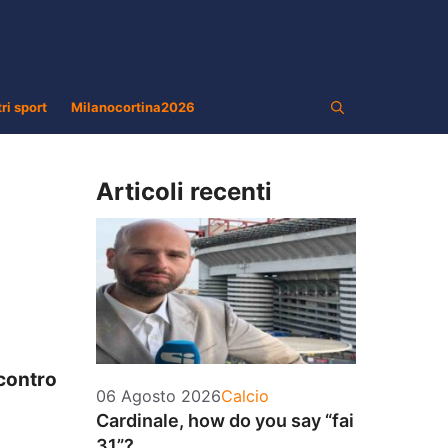
tri sport
Milanocortina2026
Articoli recenti
 contro
Categorie
06 Agosto 2026
Calcio
Cardinale, how do you say “fai
31”?