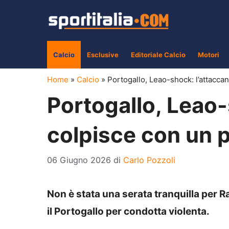
Vai
al
contenuto
Calcio
Esclusive
Editoriale Calcio
Motori
Home
»
Calcio
»
Portogallo, Leao-shock: l’attacca
Portogallo, Leao-
colpisce con un p
06 Giugno 2026
di
Carlo Pozzoli
Non è stata una serata tranquilla per R
il Portogallo per condotta violenta.