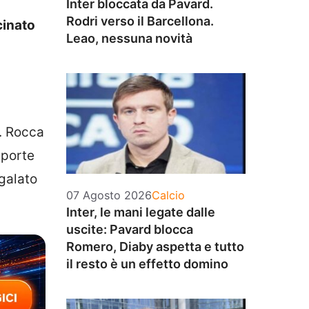
Inter bloccata da Pavard.
Rodri verso il Barcellona.
cinato
Leao, nessuna novità
o. Rocca
 porte
egalato
Categorie
07 Agosto 2026
Calcio
Inter, le mani legate dalle
uscite: Pavard blocca
Romero, Diaby aspetta e tutto
il resto è un effetto domino