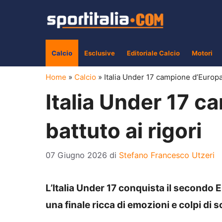
Vai
al
contenuto
Calcio
Esclusive
Editoriale Calcio
Motori
Home
»
Calcio
»
Italia Under 17 campione d’Europa:
Italia Under 17 c
battuto ai rigori
07 Giugno 2026
di
Stefano Francesco Utzeri
L’Italia Under 17 conquista il secondo 
una finale ricca di emozioni e colpi di 