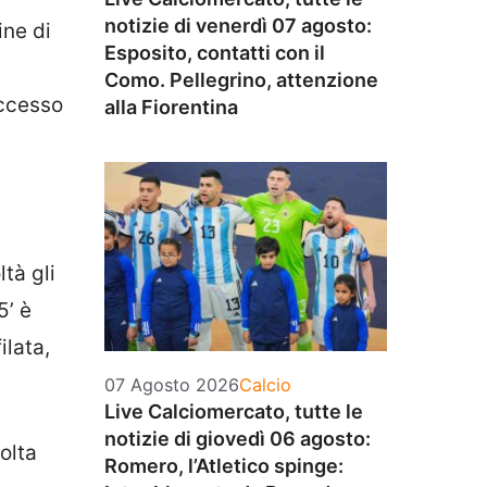
notizie di venerdì 07 agosto:
ine di
Esposito, contatti con il
Como. Pellegrino, attenzione
uccesso
alla Fiorentina
tà gli
5’ è
ilata,
Categorie
07 Agosto 2026
Calcio
Live Calciomercato, tutte le
notizie di giovedì 06 agosto:
volta
Romero, l’Atletico spinge: