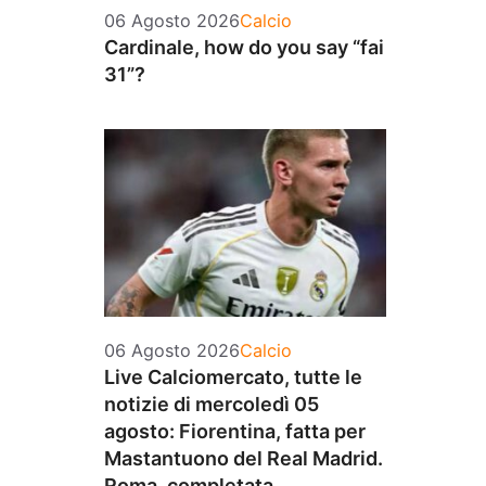
Categorie
06 Agosto 2026
Calcio
Cardinale, how do you say “fai
31”?
Categorie
06 Agosto 2026
Calcio
Live Calciomercato, tutte le
notizie di mercoledì 05
agosto: Fiorentina, fatta per
Mastantuono del Real Madrid.
Roma, completata