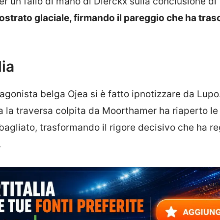
er un fallo di mano di Dierckx sulla conclusione di
ostrato glaciale, firmando il pareggio che ha tras
lia
tagonista belga Ojea si è fatto ipnotizzare da Lup
 ma la traversa colpita da Moorthamer ha riaperto le
bagliato, trasformando il rigore decisivo che ha r
.