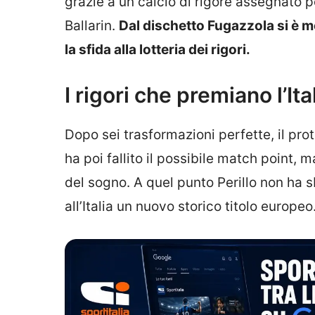
grazie a un calcio di rigore assegnato p
Ballarin.
Dal dischetto Fugazzola si è m
la sfida alla lotteria dei rigori.
I rigori che premiano l’Ita
Dopo sei trasformazioni perfette, il pro
ha poi fallito il possibile match point,
del sogno. A quel punto Perillo non ha s
all’Italia un nuovo storico titolo europeo