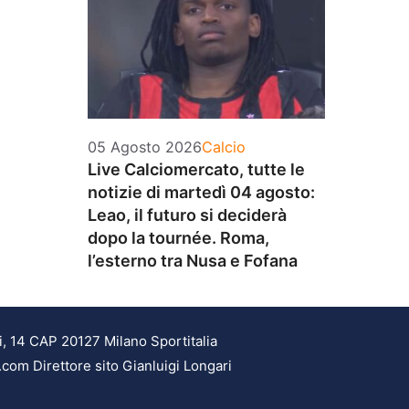
Categorie
05 Agosto 2026
Calcio
Live Calciomercato, tutte le
notizie di martedì 04 agosto:
Leao, il futuro si deciderà
dopo la tournée. Roma,
l’esterno tra Nusa e Fofana
i, 14 CAP 20127 Milano Sportitalia
.com Direttore sito Gianluigi Longari