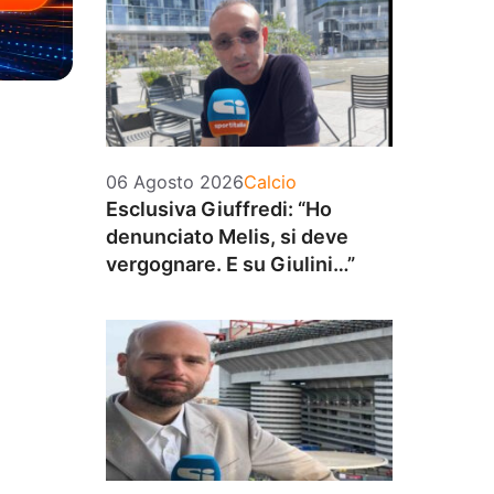
Categorie
06 Agosto 2026
Calcio
Esclusiva Giuffredi: “Ho
denunciato Melis, si deve
vergognare. E su Giulini…”