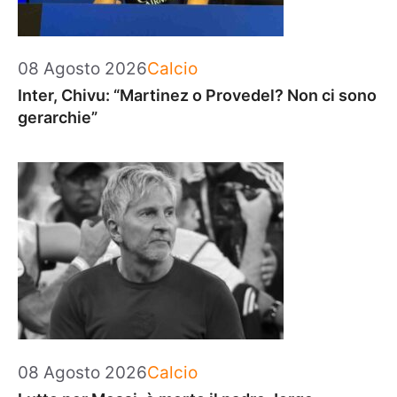
Categorie
08 Agosto 2026
Calcio
Inter, Chivu: “Martinez o Provedel? Non ci sono
gerarchie”
Categorie
08 Agosto 2026
Calcio