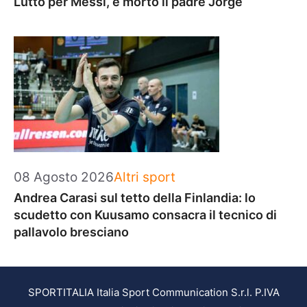
Lutto per Messi, è morto il padre Jorge
Categorie
08 Agosto 2026
Altri sport
Andrea Carasi sul tetto della Finlandia: lo
scudetto con Kuusamo consacra il tecnico di
pallavolo bresciano
SPORTITALIA Italia Sport Communication S.r.l. P.IVA