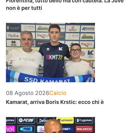
Fiorentina, tutto bello ma con cautela. La Juve
non è per tutti
Categorie
08 Agosto 2026
Calcio
Kamarat, arriva Boris Krstic: ecco chi è