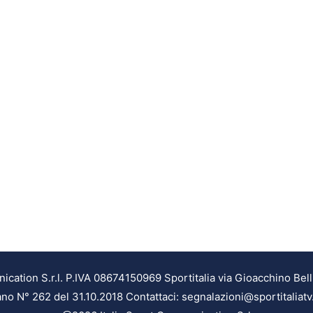
ation S.r.l. P.IVA 08674150969 Sportitalia via Gioacchino Bell
ilano N° 262 del 31.10.2018 Contattaci: segnalazioni@sportitaliatv