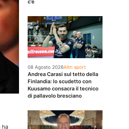
c’è
Categorie
08 Agosto 2026
Altri sport
Andrea Carasi sul tetto della
Finlandia: lo scudetto con
Kuusamo consacra il tecnico
di pallavolo bresciano
a ha