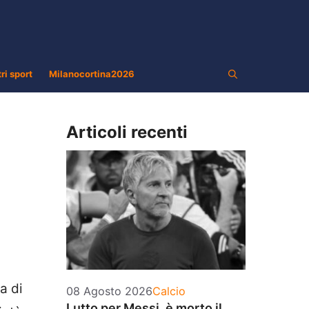
tri sport
Milanocortina2026
Articoli recenti
a di
Categorie
08 Agosto 2026
Calcio
Lutto per Messi, è morto il