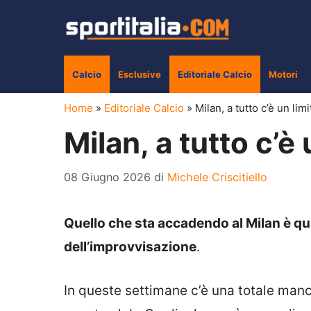
Vai
al
contenuto
Calcio
Esclusive
Editoriale Calcio
Motori
Home
»
Editoriale Calcio
»
Milan, a tutto c’è un limi
Milan, a tutto c’è 
08 Giugno 2026
di
Michele Criscitiello
Quello che sta accadendo al Milan è qua
dell’improvvisazione
.
In queste settimane c’è una totale mancan