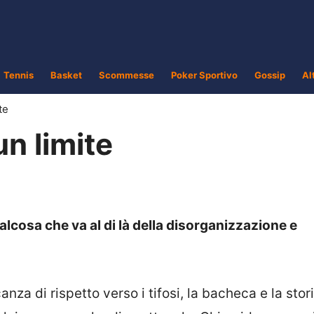
Tennis
Basket
Scommesse
Poker Sportivo
Gossip
Al
te
un limite
lcosa che va al di là della disorganizzazione e
za di rispetto verso i tifosi, la bacheca e la stori