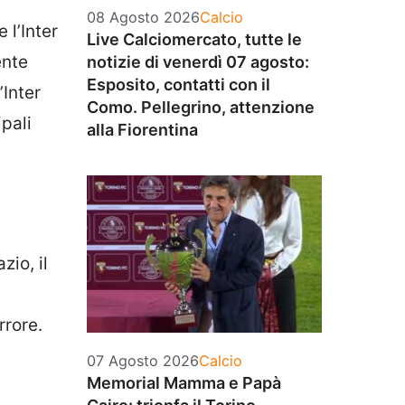
Categorie
08 Agosto 2026
Calcio
 l’Inter
Live Calciomercato, tutte le
ente
notizie di venerdì 07 agosto:
Esposito, contatti con il
’Inter
Como. Pellegrino, attenzione
pali
alla Fiorentina
zio, il
rrore.
Categorie
07 Agosto 2026
Calcio
Memorial Mamma e Papà