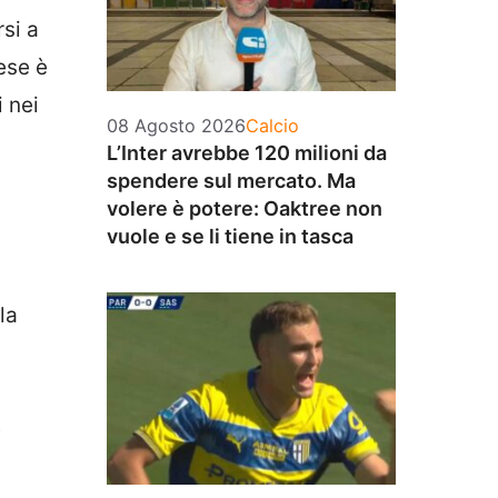
si a
mese è
i nei
Categorie
08 Agosto 2026
Calcio
L’Inter avrebbe 120 milioni da
spendere sul mercato. Ma
volere è potere: Oaktree non
vuole e se li tiene in tasca
la
e