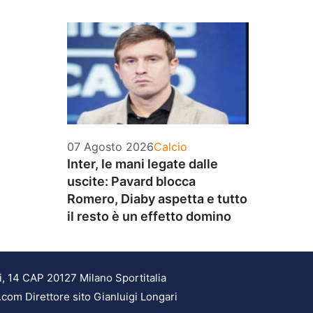
Categorie
07 Agosto 2026
Calcio
Inter, le mani legate dalle
uscite: Pavard blocca
Romero, Diaby aspetta e tutto
il resto è un effetto domino
i, 14 CAP 20127 Milano Sportitalia
.com Direttore sito Gianluigi Longari