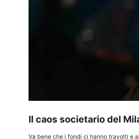
Il caos societario del Mi
Va bene che i fondi ci hanno travolti e a