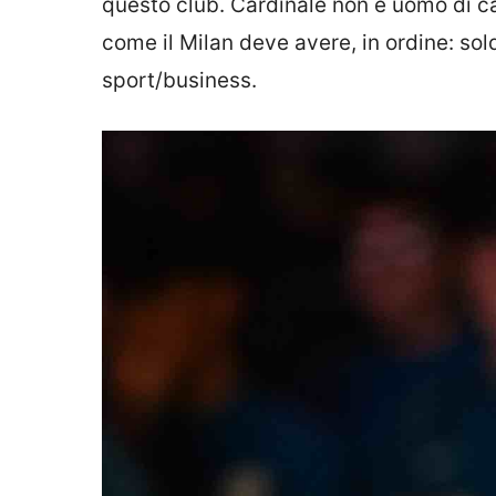
questo club. Cardinale non è uomo di c
come il Milan deve avere, in ordine: so
sport/business.