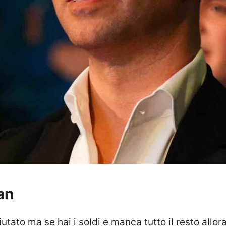
lan
iutato ma se hai i soldi e manca tutto il resto allor