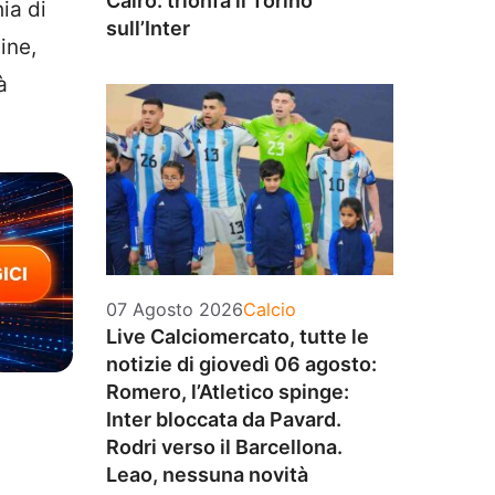
Cairo: trionfa il Torino
ia di
sull’Inter
ine,
à
Categorie
07 Agosto 2026
Calcio
Live Calciomercato, tutte le
notizie di giovedì 06 agosto:
Romero, l’Atletico spinge:
Inter bloccata da Pavard.
Rodri verso il Barcellona.
Leao, nessuna novità