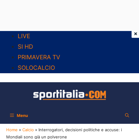
×
Vai
LIVE
al
SI HD
contenuto
PRIMAVERA TV
SOLOCALCIO
Menu
Home
»
Calcio
»
Interrogatori, decisioni politiche e accuse: i
Mondiali sono già un polverone