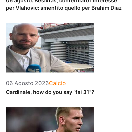
06 agosto: Besiktas, confermato l’interesse
per Vlahovic: smentito quello per Brahim Diaz
Categorie
06 Agosto 2026
Calcio
Cardinale, how do you say “fai 31”?