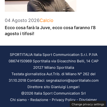
Categorie
04 Agosto 2026
Calcio
Ecco cosa farà la Juve, ecco cosa faranno l’8
agosto i tifosi!
SPORTITALIA Italia Sport Communication S.r.l. P.IVA
08674150969 Sportitalia via Gioacchino Belli, 14 CAP
20127 Milano Sportitalia
Testata giornalistica Aut.Trib. di Milano N° 262 del
31.10.2018 Contattaci: segnalazioni@sportitaliatv.com
Direttore sito Gianluigi Longari
@2026 Italia Sport Communication Srl
Chi siamo
-
Redazione
-
Privacy Policy
-
Disclaimer
Change privacy settings