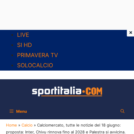
×
Vai
LIVE
al
SI HD
contenuto
PRIMAVERA TV
SOLOCALCIO
Menu
Home
»
Calcio
»
Calciomercato, tutte le notizie del 18 giugno:
proposta: Inter, Chivu rinnova fino al 2028 e Palestra si avvicina.