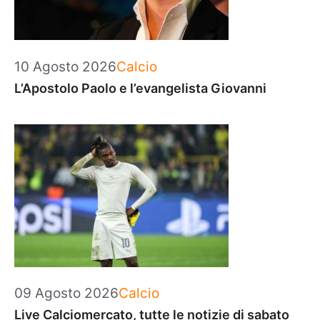
Categorie
10 Agosto 2026
Calcio
L’Apostolo Paolo e l’evangelista Giovanni
Categorie
09 Agosto 2026
Calcio
Live Calciomercato, tutte le notizie di sabato