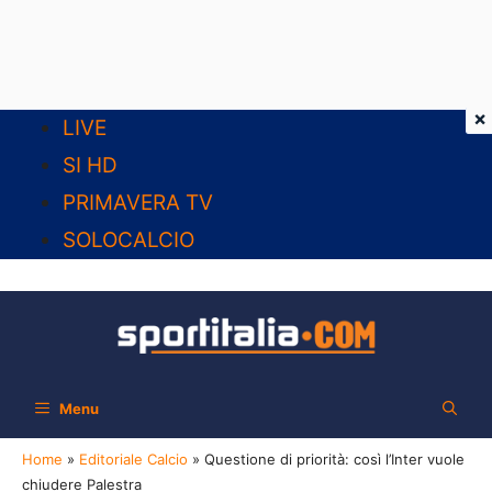
×
Vai
LIVE
al
SI HD
contenuto
PRIMAVERA TV
SOLOCALCIO
Menu
Home
»
Editoriale Calcio
»
Questione di priorità: così l’Inter vuole
chiudere Palestra