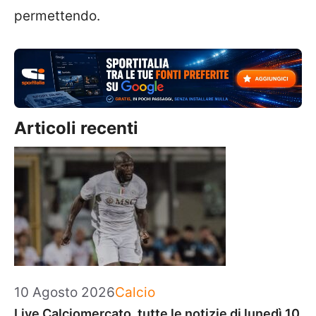
permettendo.
Articoli recenti
Categorie
10 Agosto 2026
Calcio
Live Calciomercato, tutte le notizie di lunedì 10