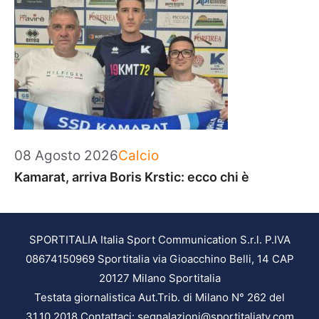
Categorie
08 Agosto 2026
Calcio
Kamarat, arriva Boris Krstic: ecco chi è
SPORTITALIA Italia Sport Communication S.r.l. P.IVA
08674150969 Sportitalia via Gioacchino Belli, 14 CAP
20127 Milano Sportitalia
Testata giornalistica Aut.Trib. di Milano N° 262 del
31.10.2018 Contattaci: segnalazioni@sportitaliatv.com