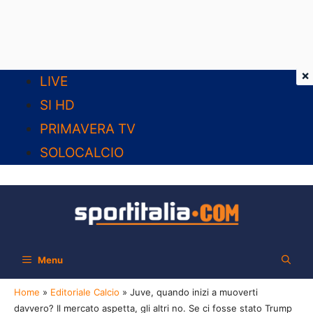
×
Vai
LIVE
al
SI HD
contenuto
PRIMAVERA TV
SOLOCALCIO
Menu
Home
»
Editoriale Calcio
»
Juve, quando inizi a muoverti
davvero? Il mercato aspetta, gli altri no. Se ci fosse stato Trump