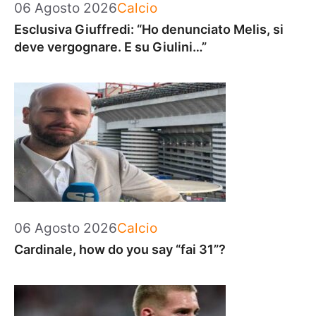
Categorie
06 Agosto 2026
Calcio
Esclusiva Giuffredi: “Ho denunciato Melis, si
deve vergognare. E su Giulini…”
Categorie
06 Agosto 2026
Calcio
Cardinale, how do you say “fai 31”?