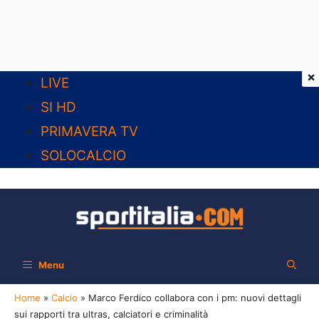
×
Vai
LIVE
al
SI HD
contenuto
PRIMAVERA TV
SOLOCALCIO
Menu
Home
»
Calcio
»
Marco Ferdico collabora con i pm: nuovi dettagli
sui rapporti tra ultras, calciatori e criminalità