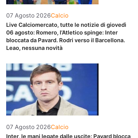
Categorie
07 Agosto 2026
Calcio
Live Calciomercato, tutte le notizie di giovedì
06 agosto: Romero, l’Atletico spinge: Inter
bloccata da Pavard. Rodri verso il Barcellona.
Leao, nessuna novità
Categorie
07 Agosto 2026
Calcio
Inter, le mani legate dalle uscite: Pavard blocca