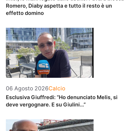
Romero, Diaby aspetta e tutto il resto è un
effetto domino
Categorie
06 Agosto 2026
Calcio
Esclusiva Giuffredi: “Ho denunciato Melis, si
deve vergognare. E su Giulini…”