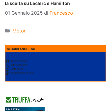
la scelta su Leclerc e Hamilton
01 Gennaio 2025
di
Francesco
Categorie
Motori
SEGUICI ANCHE SU
@sportitaliatv
@tvdellosport
Instagram
@sportitalia_official