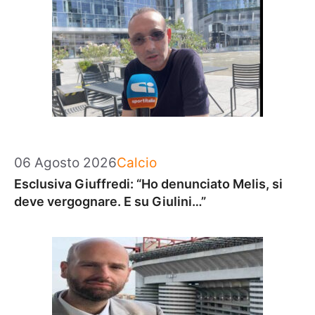
Categorie
06 Agosto 2026
Calcio
Esclusiva Giuffredi: “Ho denunciato Melis, si
deve vergognare. E su Giulini…”