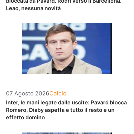
bloccata da Pavard. Rodri verso il Barcellona.
Leao, nessuna novità
Categorie
07 Agosto 2026
Calcio
Inter, le mani legate dalle uscite: Pavard blocca
Romero, Diaby aspetta e tutto il resto è un
effetto domino