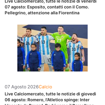
Live Calciomercato, tutte le notizie di venerdì
07 agosto: Esposito, contatti con il Como.
Pellegrino, attenzione alla Fiorentina
Categorie
07 Agosto 2026
Calcio
Live Calciomercato, tutte le notizie di giovedì
06 agosto: Romero, l’Atletico spinge: Inter