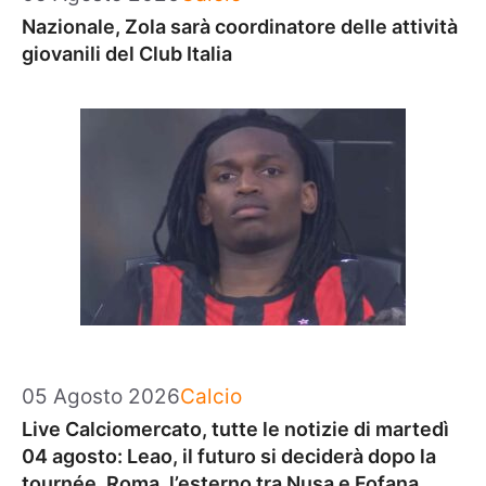
Nazionale, Zola sarà coordinatore delle attività
giovanili del Club Italia
Categorie
05 Agosto 2026
Calcio
Live Calciomercato, tutte le notizie di martedì
04 agosto: Leao, il futuro si deciderà dopo la
tournée. Roma, l’esterno tra Nusa e Fofana