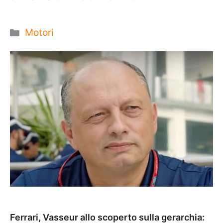
Categorie
Motori
Ferrari, Vasseur allo scoperto sulla gerarchia: