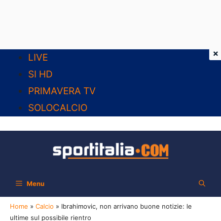
×
Vai
LIVE
al
SI HD
contenuto
PRIMAVERA TV
SOLOCALCIO
Menu
Home
»
Calcio
»
Ibrahimovic, non arrivano buone notizie: le
ultime sul possibile rientro