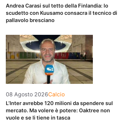
Andrea Carasi sul tetto della Finlandia: lo
scudetto con Kuusamo consacra il tecnico di
pallavolo bresciano
Categorie
08 Agosto 2026
Calcio
L’Inter avrebbe 120 milioni da spendere sul
mercato. Ma volere è potere: Oaktree non
vuole e se li tiene in tasca