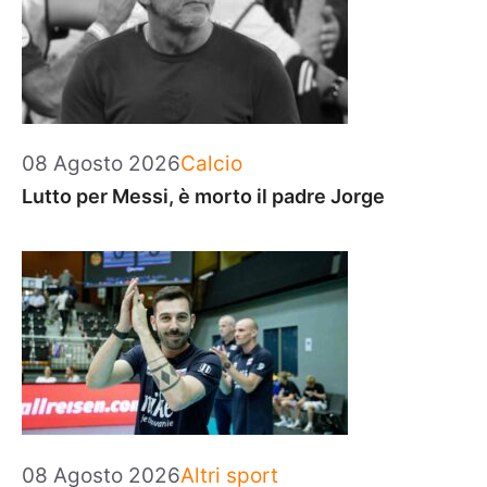
Categorie
08 Agosto 2026
Calcio
Lutto per Messi, è morto il padre Jorge
Categorie
08 Agosto 2026
Altri sport