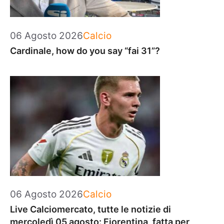
Categorie
06 Agosto 2026
Calcio
Cardinale, how do you say “fai 31”?
Categorie
06 Agosto 2026
Calcio
Live Calciomercato, tutte le notizie di
mercoledì 05 agosto: Fiorentina, fatta per