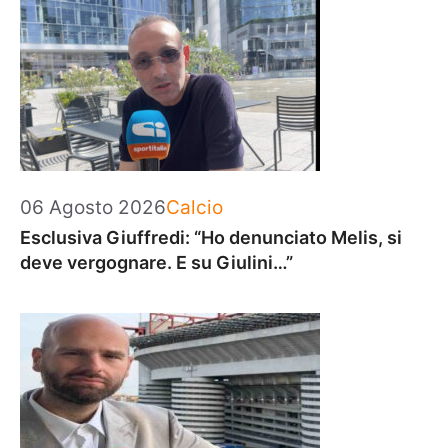
Categorie
06 Agosto 2026
Calcio
Esclusiva Giuffredi: “Ho denunciato Melis, si
deve vergognare. E su Giulini…”