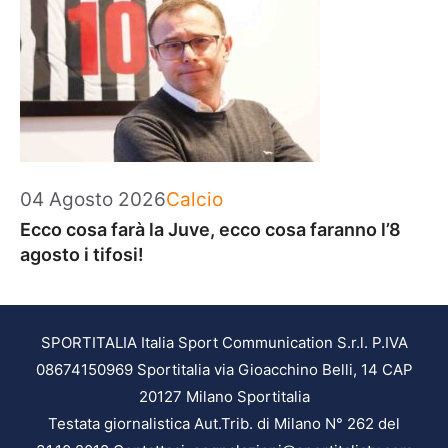
Categorie
04 Agosto 2026
Calcio
Ecco cosa farà la Juve, ecco cosa faranno l’8
agosto i tifosi!
SPORTITALIA Italia Sport Communication S.r.l. P.IVA
08674150969 Sportitalia via Gioacchino Belli, 14 CAP
20127 Milano Sportitalia
Testata giornalistica Aut.Trib. di Milano N° 262 del