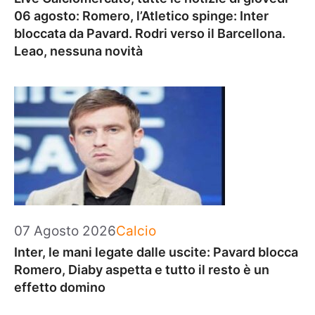
06 agosto: Romero, l’Atletico spinge: Inter
bloccata da Pavard. Rodri verso il Barcellona.
Leao, nessuna novità
Categorie
07 Agosto 2026
Calcio
Inter, le mani legate dalle uscite: Pavard blocca
Romero, Diaby aspetta e tutto il resto è un
effetto domino