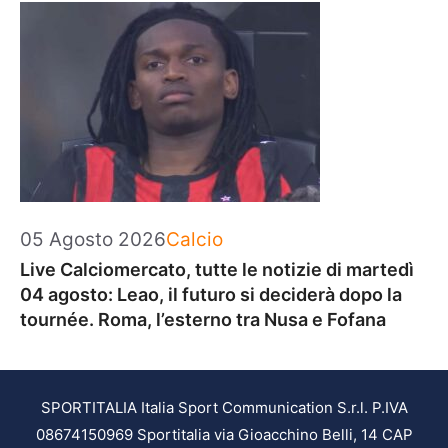
Categorie
05 Agosto 2026
Calcio
Live Calciomercato, tutte le notizie di martedì
04 agosto: Leao, il futuro si deciderà dopo la
tournée. Roma, l’esterno tra Nusa e Fofana
SPORTITALIA Italia Sport Communication S.r.l. P.IVA
08674150969 Sportitalia via Gioacchino Belli, 14 CAP