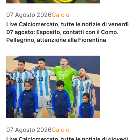
Categorie
07 Agosto 2026
Calcio
Live Calciomercato, tutte le notizie di venerdì
07 agosto: Esposito, contatti con il Como.
Pellegrino, attenzione alla Fiorentina
Categorie
07 Agosto 2026
Calcio
Live Calciomercato, tutte le notizie di giovedì