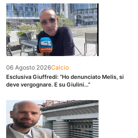
Categorie
06 Agosto 2026
Calcio
Esclusiva Giuffredi: “Ho denunciato Melis, si
deve vergognare. E su Giulini…”