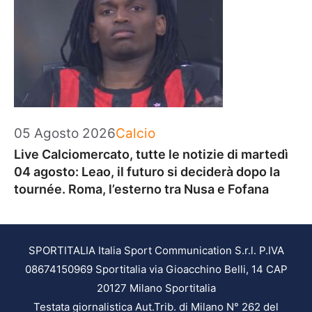
Categorie
05 Agosto 2026
Calcio
Live Calciomercato, tutte le notizie di martedì
04 agosto: Leao, il futuro si deciderà dopo la
tournée. Roma, l’esterno tra Nusa e Fofana
SPORTITALIA Italia Sport Communication S.r.l. P.IVA
08674150969 Sportitalia via Gioacchino Belli, 14 CAP
20127 Milano Sportitalia
Testata giornalistica Aut.Trib. di Milano N° 262 del