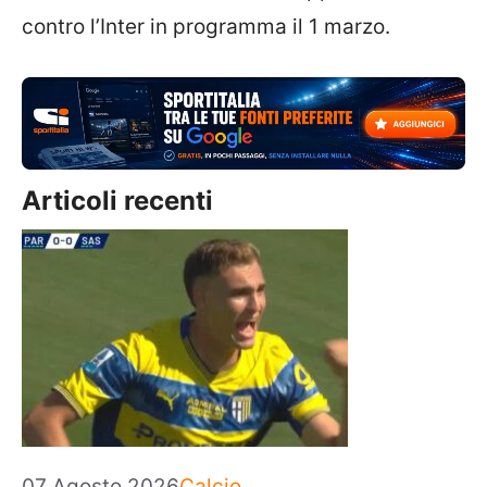
contro l’Inter in programma il 1 marzo.
Articoli recenti
Categorie
07 Agosto 2026
Calcio