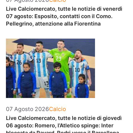
Live Calciomercato, tutte le notizie di venerdì
07 agosto: Esposito, contatti con il Como.
Pellegrino, attenzione alla Fiorentina
Categorie
07 Agosto 2026
Calcio
Live Calciomercato, tutte le notizie di giovedì
06 agosto: Romero, l’Atletico spinge: Inter
bloccata da Pavard. Rodri verso il Barcellona.