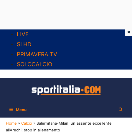
×
Vai
LIVE
al
SI HD
contenuto
PRIMAVERA TV
SOLOCALCIO
Menu
Home
»
Calcio
»
Salernitana-Milan, un assente eccellente
all’Arechi: stop in allenamento