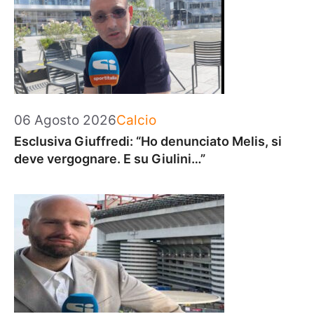
Categorie
06 Agosto 2026
Calcio
Esclusiva Giuffredi: “Ho denunciato Melis, si
deve vergognare. E su Giulini…”