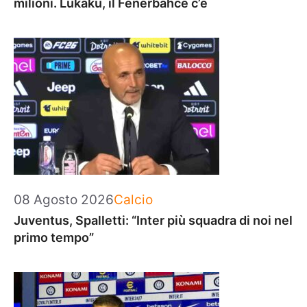
milioni. Lukaku, il Fenerbahce c’è
Categorie
08 Agosto 2026
Calcio
Juventus, Spalletti: “Inter più squadra di noi nel
primo tempo”