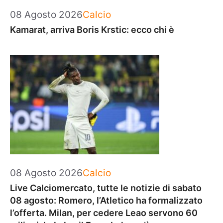
Categorie
08 Agosto 2026
Calcio
Kamarat, arriva Boris Krstic: ecco chi è
Categorie
08 Agosto 2026
Calcio
Live Calciomercato, tutte le notizie di sabato
08 agosto: Romero, l’Atletico ha formalizzato
l’offerta. Milan, per cedere Leao servono 60