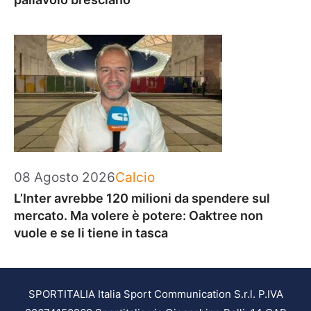
Categorie
08 Agosto 2026
Calcio
L’Inter avrebbe 120 milioni da spendere sul
mercato. Ma volere è potere: Oaktree non
vuole e se li tiene in tasca
SPORTITALIA Italia Sport Communication S.r.l. P.IVA