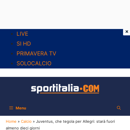
×
Vai
LIVE
al
SI HD
contenuto
PRIMAVERA TV
SOLOCALCIO
Menu
Home
»
Calcio
»
Juventus, che tegola per Allegri: starà fuori
almeno dieci giorni