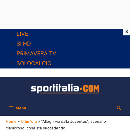
×
Vai
LIVE
al
SI HD
contenuto
PRIMAVERA TV
SOLOCALCIO
Menu
Home
»
Ultim'ora
»
“Allegri via dalla Juventus”, scenario
clamoroso: cosa sta succedendo