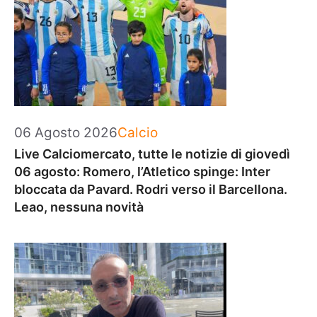
Categorie
06 Agosto 2026
Calcio
Live Calciomercato, tutte le notizie di giovedì
06 agosto: Romero, l’Atletico spinge: Inter
bloccata da Pavard. Rodri verso il Barcellona.
Leao, nessuna novità