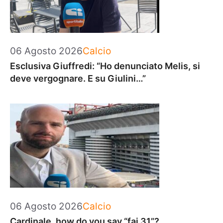
Categorie
06 Agosto 2026
Calcio
Esclusiva Giuffredi: “Ho denunciato Melis, si
deve vergognare. E su Giulini…”
Categorie
06 Agosto 2026
Calcio
Cardinale, how do you say “fai 31”?