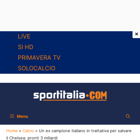
×
Vai
LIVE
al
SI HD
contenuto
PRIMAVERA TV
SOLOCALCIO
Menu
Home
»
Calcio
»
Un ex campione italiano in trattativa per salvare
il Chelsea: pronti 3 miliardi