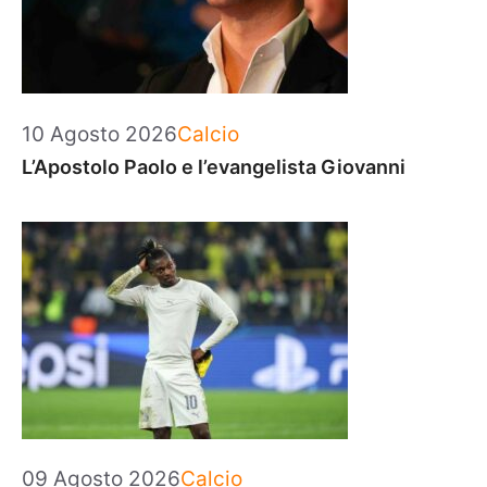
Categorie
10 Agosto 2026
Calcio
L’Apostolo Paolo e l’evangelista Giovanni
Categorie
09 Agosto 2026
Calcio