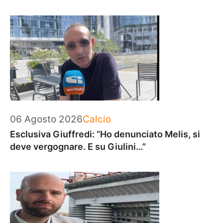
Categorie
06 Agosto 2026
Calcio
Esclusiva Giuffredi: “Ho denunciato Melis, si
deve vergognare. E su Giulini…”