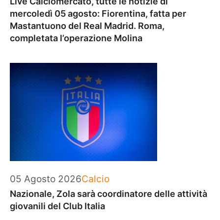
Live Calciomercato, tutte le notizie di
mercoledì 05 agosto: Fiorentina, fatta per
Mastantuono del Real Madrid. Roma,
completata l’operazione Molina
Categorie
05 Agosto 2026
Calcio
Nazionale, Zola sarà coordinatore delle attività
giovanili del Club Italia