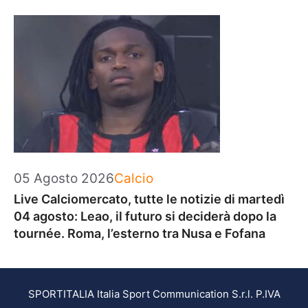
Categorie
05 Agosto 2026
Calcio
Live Calciomercato, tutte le notizie di martedì
04 agosto: Leao, il futuro si deciderà dopo la
tournée. Roma, l’esterno tra Nusa e Fofana
SPORTITALIA Italia Sport Communication S.r.l. P.IVA