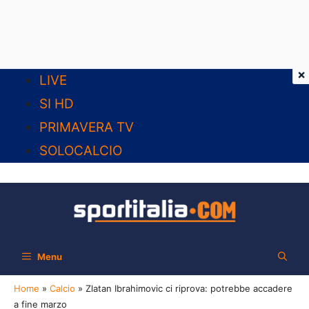
×
Vai
LIVE
al
SI HD
contenuto
PRIMAVERA TV
SOLOCALCIO
Menu
Home
»
Calcio
»
Zlatan Ibrahimovic ci riprova: potrebbe accadere
a fine marzo