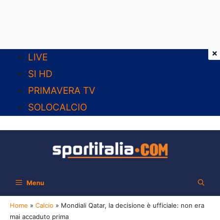
×
Vai
LIVE
al
SI HD
contenuto
PRIMAVERA TV
SOLOCALCIO
Menu
Home
»
Calcio
»
Mondiali Qatar, la decisione è ufficiale: non era
mai accaduto prima