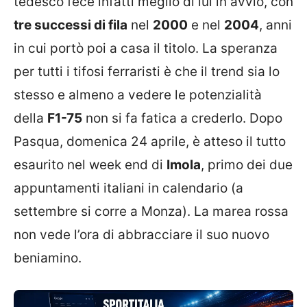
tedesco fece infatti meglio di lui in avvio, con
tre successi di fila
nel
2000
e nel
2004
, anni
in cui portò poi a casa il titolo. La speranza
per tutti i tifosi ferraristi è che il trend sia lo
stesso e almeno a vedere le potenzialità
della
F1-75
non si fa fatica a crederlo. Dopo
Pasqua, domenica 24 aprile, è atteso il tutto
esaurito nel week end di
Imola
, primo dei due
appuntamenti italiani in calendario (a
settembre si corre a Monza). La marea rossa
non vede l’ora di abbracciare il suo nuovo
beniamino.