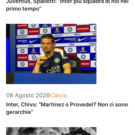
Juventus, Spalletti: “Inter più squadra di noi nel
primo tempo”
Categorie
08 Agosto 2026
Calcio
Inter, Chivu: “Martinez o Provedel? Non ci sono
gerarchie”