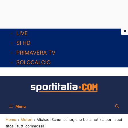
×
Vai
LIVE
al
SI HD
contenuto
PRIMAVERA TV
SOLOCALCIO
Menu
Home
»
Motori
»
Michael Schumacher, che bella notizia per i suoi
tifosi: tutti commossi!