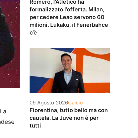
Romero, l’Atletico ha
formalizzato l’offerta. Milan,
per cedere Leao servono 60
milioni. Lukaku, il Fenerbahce
c’è
Categorie
09 Agosto 2026
Calcio
Fiorentina, tutto bello ma con
i a
cautela. La Juve non è per
andese
tutti