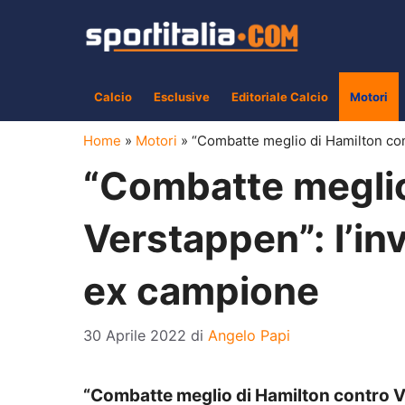
Vai
al
contenuto
Calcio
Esclusive
Editoriale Calcio
Motori
Home
»
Motori
»
“Combatte meglio di Hamilton con
“Combatte meglio
Verstappen”: l’inv
ex campione
30 Aprile 2022
di
Angelo Papi
“Combatte meglio di Hamilton contro Ve