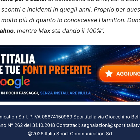
scontri e incidenti in quegli anni. Proprio per que
molto più di quanto lo conoscesse Hamilton. Du
calmo
, mentre Max sta dando il 100%
“.
ation S.r.l. P.IVA 08674150969 Sportitalia via Gioacchino Bell
ilano N° 262 del 31.10.2018 Contattaci: segnalazioni@sportitaliatv
@2026 Italia Sport Communication Srl