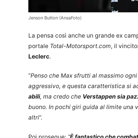
Jenson Button (AnsaFoto)
La pensa così anche un grande ex cam
portale
Total-Motorsport.com
, il vincit
Leclerc
.
“
Penso che Max sfrutti al massimo ogni
aggressivo, e questa caratteristica si ad
abili
, ma credo che
Verstappen sia pa
buono. In pochi giri guida al limite una
altri
“.
Poi prosegue:
“
È fantastico che combatt