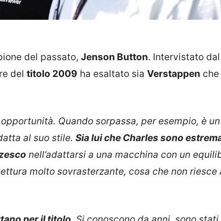
pione del passato,
Jenson Button
. Intervistato dal
ore del
titolo 2009
ha esaltato sia
Verstappen
che
 opportunità. Quando sorpassa, per esempio, è un 
atta al suo stile.
Sia lui che Charles sono estre
zzesco
nell’adattarsi a una macchina con un equili
 vettura molto sovrasterzante, cosa che non riesce 
ano per il titolo
. Si conoscono da anni, sono stati