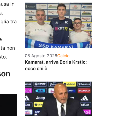
ausa in
a.
glia tra
e
ista non
Categorie
08 Agosto 2026
Calcio
sto.
Kamarat, arriva Boris Krstic:
ecco chi è
son