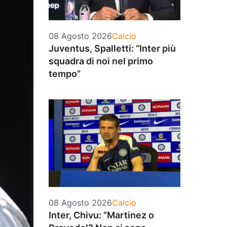
Categorie
08 Agosto 2026
Calcio
Juventus, Spalletti: “Inter più
squadra di noi nel primo
tempo”
Categorie
08 Agosto 2026
Calcio
Inter, Chivu: “Martinez o