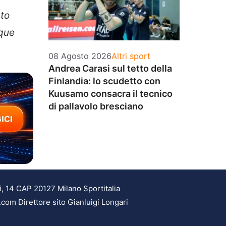
sto
nque
Categorie
08 Agosto 2026
Altri sport
Andrea Carasi sul tetto della
Finlandia: lo scudetto con
Kuusamo consacra il tecnico
di pallavolo bresciano
i, 14 CAP 20127 Milano Sportitalia
.com Direttore sito Gianluigi Longari