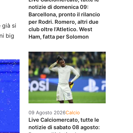
notizie di domenica 09:
Barcellona, pronto il rilancio
per Rodri. Romero, altri due
 già si
club oltre l’Atletico. West
ni big
Ham, fatta per Solomon
Categorie
09 Agosto 2026
Calcio
Live Calciomercato, tutte le
notizie di sabato 08 agosto: