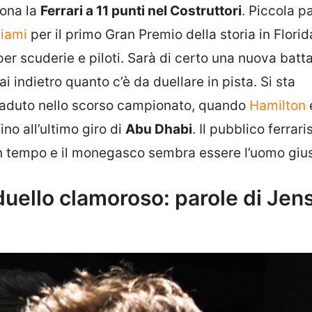
lona la
Ferrari a 11 punti nel Costruttori
. Piccola p
iami
per il primo Gran Premio della storia in Florid
per scuderie e piloti. Sarà di certo una nuova batta
ai indietro quanto c’è da duellare in pista. Si sta
caduto nello scorso campionato, quando
Hamilton
ino all’ultimo giro di
Abu Dhabi
. Il pubblico ferrar
i un tempo e il monegasco sembra essere l’uomo giu
uello clamoroso: parole di Jen