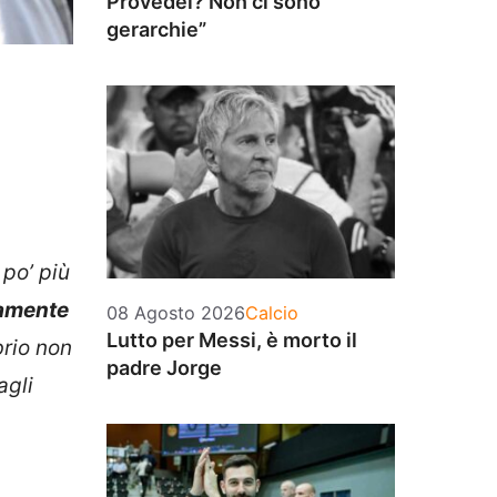
Provedel? Non ci sono
gerarchie”
po’ più
mamente
Categorie
08 Agosto 2026
Calcio
Lutto per Messi, è morto il
brio non
padre Jorge
agli