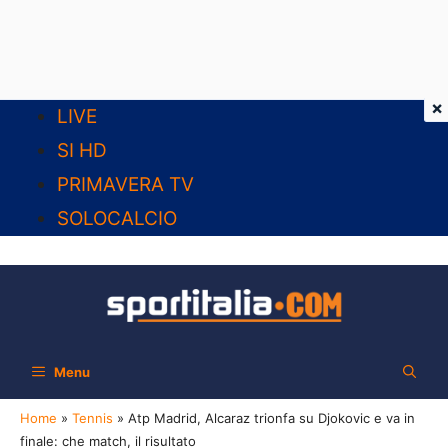
×
Vai
LIVE
al
SI HD
contenuto
PRIMAVERA TV
SOLOCALCIO
Menu
Home
»
Tennis
»
Atp Madrid, Alcaraz trionfa su Djokovic e va in
finale: che match, il risultato