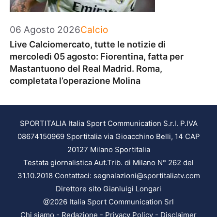
Categorie
06 Agosto 2026
Calcio
Live Calciomercato, tutte le notizie di
mercoledì 05 agosto: Fiorentina, fatta per
Mastantuono del Real Madrid. Roma,
completata l’operazione Molina
SPORTITALIA Italia Sport Communication S.r.l. P.IVA
08674150969 Sportitalia via Gioacchino Belli, 14 CAP
20127 Milano Sportitalia
Testata giornalistica Aut.Trib. di Milano N° 262 del
31.10.2018 Contattaci: segnalazioni@sportitaliatv.com
Direttore sito Gianluigi Longari
@2026 Italia Sport Communication Srl
Chi siamo
-
Redazione
-
Privacy Policy
-
Disclaimer